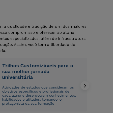
Estou de acordo com a
Estou de acordo com a
Política de Privacidade.
Política de Privacidade.
e
e
autorizo que meus dados sejam utilizados para o
autorizo que meus dados sejam utilizados para o
om a qualidade e tradição de um dos maiores
envio de conteúdos da Cruzeiro do Sul.
envio de conteúdos da Cruzeiro do Sul.
Nosso compromisso é oferecer ao aluno
tes especializados, além de infraestrutura
uação. Assim, você tem a liberdade de
ria.
Trilhas Customizáveis para a
sua melhor jornada
universitária
Atividades de estudos que consideram os
objetivos específicos e profissionais de
cada aluno e desenvolvem conhecimentos,
habilidades e atitudes, tornando-o
protagonista da sua formação