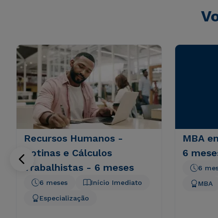
Vo
Recursos Humanos -
MBA em
Rotinas e Cálculos
6 mese
Trabalhistas - 6 meses
6 me
6 meses
Início Imediato
MBA
Especialização