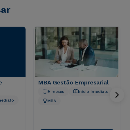
sar
e
MBA Gestão Empresarial
9 meses
Início Imediato
mediato
MBA