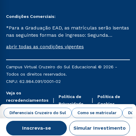
Condições Comerciais:
*Para a Graduação EAD, as matrículas serão isentas
nas seguintes formas de ingresso: Segunda
Graduação, Segunda Graduação 2.0 e Transferência.
abrir todas as condições vigentes
Já para as demais, a taxa de matrícula será de R$
49. *Para a Pós-graduação EAD, as ofertas
mencionadas são referentes aos cursos: Ensino
Campus Virtual Cruzeiro do Sul Educacional © 2026 -
Religioso, Geografia para a Docência e Metodologia
Todos os direitos reservados.
do Ensino de História: Questões Atuais.
CNPJ: 62.984.091/0001-02
Veja os
Política de
Política de
recredenciamentos
Privacidade
Cookies
aqui
Diferenciais Cruzeiro do Sul
Como se matricular
Dúv
Inscreva-se
Simular Investimento