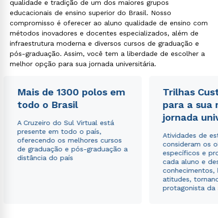
qualidade e tradição de um dos maiores grupos
educacionais de ensino superior do Brasil. Nosso
compromisso é oferecer ao aluno qualidade de ensino com
métodos inovadores e docentes especializados, além de
infraestrutura moderna e diversos cursos de graduação e
Estou de acordo com a
Política de Privacidade.
e
pós-graduação. Assim, você tem a liberdade de escolher a
autorizo que meus dados sejam utilizados para o
melhor opção para sua jornada universitária.
envio de conteúdos da Cruzeiro do Sul.
Mais de 1300 polos em
Trilhas Cus
todo o Brasil
para a sua
jornada uni
A Cruzeiro do Sul Virtual está
presente em todo o país,
Atividades de e
oferecendo os melhores cursos
consideram os o
de graduação e pós-graduação a
específicos e pro
distância do país
cada aluno e de
conhecimentos, 
atitudes, tornan
protagonista da