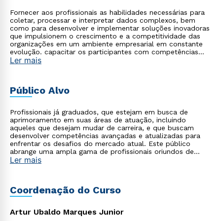
Fornecer aos profissionais as habilidades necessárias para
coletar, processar e interpretar dados complexos, bem
como para desenvolver e implementar soluções inovadoras
que impulsionem o crescimento e a competitividade das
organizações em um ambiente empresarial em constante
evolução. capacitar os participantes com competências
Ler mais
avançadas em análise de dados, modelagem estatística e
implementação de técnicas de inteligência artificial para
tomada de decisões estratégicas baseadas em evidências.
Público Alvo
Profissionais já graduados, que estejam em busca de
aprimoramento em suas áreas de atuação, incluindo
aqueles que desejam mudar de carreira, e que buscam
desenvolver competências avançadas e atualizadas para
enfrentar os desafios do mercado atual. Este público
abrange uma ampla gama de profissionais oriundos de
Ler mais
diversas áreas, como tecnologia, saúde, empresarial,
startups, agronegócio, indústria, entre outros, que
reconhecem a importância de se apropriar do poder da
tecnologia moderna aliada à gestão para impulsionar suas
Coordenação do Curso
carreiras e alcançar o sucesso profissional.
Artur Ubaldo Marques Junior