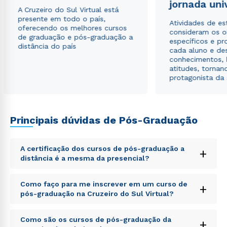
jornada uni
Estou de acordo com a
Política de Privacidade.
e
A Cruzeiro do Sul Virtual está
autorizo que meus dados sejam utilizados para o
presente em todo o país,
Atividades de e
envio de conteúdos da Cruzeiro do Sul.
oferecendo os melhores cursos
consideram os o
de graduação e pós-graduação a
específicos e pro
distância do país
cada aluno e de
conhecimentos, 
atitudes, tornan
protagonista da
Principais dúvidas de Pós-Graduação
A certificação dos cursos de pós-graduação a
+
distância é a mesma da presencial?
Sed ut perspiciatis unde omnis iste natus error sit
Como faço para me inscrever em um curso de
+
voluptatem accusantium doloremque laudantium,
pós-graduação na Cruzeiro do Sul Virtual?
totam rem aperiam, eaque ipsa quae ab illo inventore
veritatis et quasi architecto beatae vitae dicta sunt
Sed ut perspiciatis unde omnis iste natus error sit
explicabo. Nemo enim ipsam voluptatem quia
Como são os cursos de pós-graduação da
+
voluptatem accusantium doloremque laudantium,