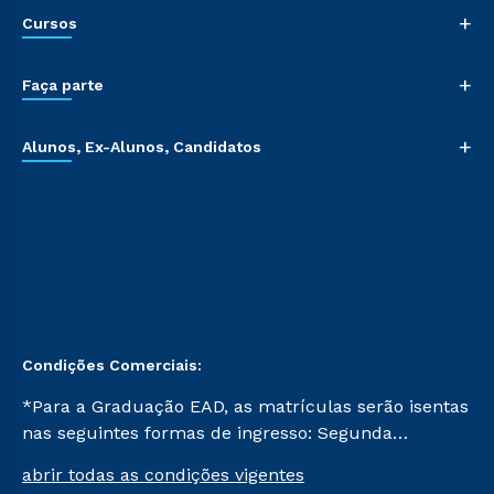
+
Cursos
+
Faça parte
+
Alunos, Ex-Alunos, Candidatos
Condições Comerciais:
*Para a Graduação EAD, as matrículas serão isentas
nas seguintes formas de ingresso: Segunda
Graduação, Segunda Graduação 2.0 e Transferência.
abrir todas as condições vigentes
Já para as demais, a taxa de matrícula será de R$