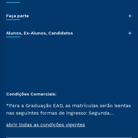
+
Faça parte
+
Alunos, Ex-Alunos, Candidatos
Condições Comerciais:
*Para a Graduação EAD, as matrículas serão isentas
nas seguintes formas de ingresso: Segunda
Graduação, Segunda Graduação 2.0 e Transferência.
abrir todas as condições vigentes
Já para as demais, a taxa de matrícula será de R$
49. *Para a Pós-graduação EAD, as ofertas