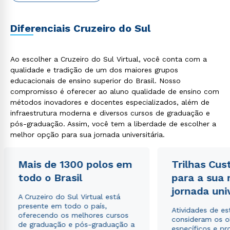
Diferenciais Cruzeiro do Sul
Ao escolher a Cruzeiro do Sul Virtual, você conta com a
qualidade e tradição de um dos maiores grupos
educacionais de ensino superior do Brasil. Nosso
compromisso é oferecer ao aluno qualidade de ensino com
métodos inovadores e docentes especializados, além de
infraestrutura moderna e diversos cursos de graduação e
pós-graduação. Assim, você tem a liberdade de escolher a
Rápido e fácil
WhatsApp
melhor opção para sua jornada universitária.
ou
Mais de 1300 polos em
Trilhas Cus
todo o Brasil
para a sua
jornada uni
A Cruzeiro do Sul Virtual está
presente em todo o país,
Atividades de e
oferecendo os melhores cursos
consideram os o
de graduação e pós-graduação a
específicos e pro
Estou de acordo com a
Política de Privacidade.
e