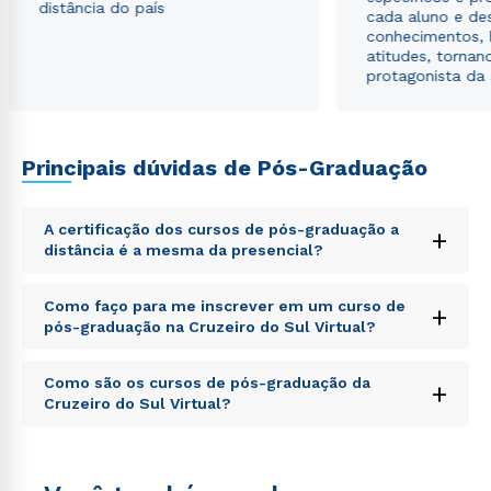
distância do país
cada aluno e de
autorizo que meus dados sejam utilizados para o
conhecimentos, 
envio de conteúdos da Cruzeiro do Sul.
atitudes, tornan
protagonista da
Principais dúvidas de Pós-Graduação
A certificação dos cursos de pós-graduação a
+
distância é a mesma da presencial?
Sed ut perspiciatis unde omnis iste natus error sit
Como faço para me inscrever em um curso de
+
voluptatem accusantium doloremque laudantium,
pós-graduação na Cruzeiro do Sul Virtual?
totam rem aperiam, eaque ipsa quae ab illo inventore
veritatis et quasi architecto beatae vitae dicta sunt
Sed ut perspiciatis unde omnis iste natus error sit
explicabo. Nemo enim ipsam voluptatem quia
Como são os cursos de pós-graduação da
+
voluptatem accusantium doloremque laudantium,
voluptas sit aspernatur aut odit aut fugit, sed quia
Cruzeiro do Sul Virtual?
totam rem aperiam, eaque ipsa quae ab illo inventore
consequuntur magni dolores eos qui ratione
veritatis et quasi architecto beatae vitae dicta sunt
voluptatem sequi nesciunt.
Sed ut perspiciatis unde omnis iste natus error sit
explicabo. Nemo enim ipsam voluptatem quia
voluptatem accusantium doloremque laudantium,
voluptas sit aspernatur aut odit aut fugit, sed quia