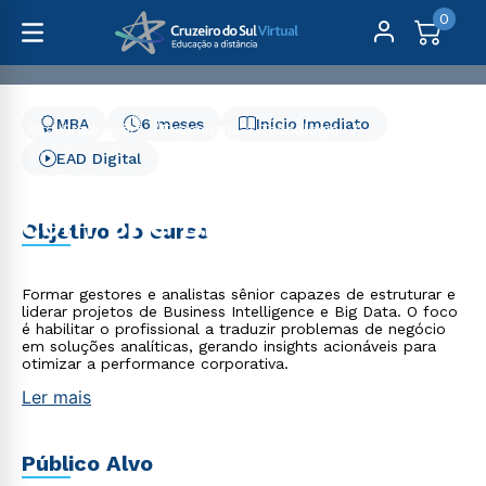
0
MBA
6 meses
Início Imediato
Pós-Graduação
Engenharia e Tecnologia
MBA em Análise de Dados com BI e Big Data - 6 meses
EAD Digital
MBA em Análise de Dados
com BI e Big Data - 6
Objetivo do curso
meses
Formar gestores e analistas sênior capazes de estruturar e
liderar projetos de Business Intelligence e Big Data. O foco
é habilitar o profissional a traduzir problemas de negócio
em soluções analíticas, gerando insights acionáveis para
otimizar a performance corporativa.
Ler mais
Público Alvo