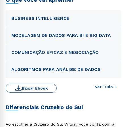
BUSINESS INTELLIGENCE
MODELAGEM DE DADOS PARA BI E BIG DATA
Rápido e fácil
WhatsApp
ou
COMUNICAÇÃO EFICAZ E NEGOCIAÇÃO
ALGORITMOS PARA ANÁLISE DE DADOS
Ver Tudo +
Baixar Ebook
Estou de acordo com a
Política de Privacidade.
e
autorizo que meus dados sejam utilizados para o
envio de conteúdos da Cruzeiro do Sul.
Diferenciais Cruzeiro do Sul
Ao escolher a Cruzeiro do Sul Virtual, você conta com a