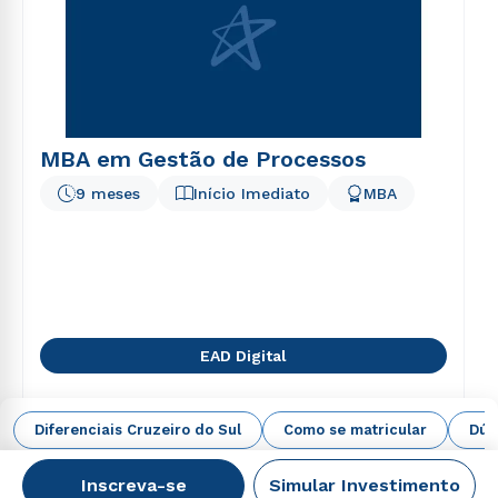
MBA em Gestão de Processos
9 meses
Início Imediato
MBA
EAD Digital
Diferenciais Cruzeiro do Sul
Como se matricular
Dúv
Inscreva-se
Simular Investimento