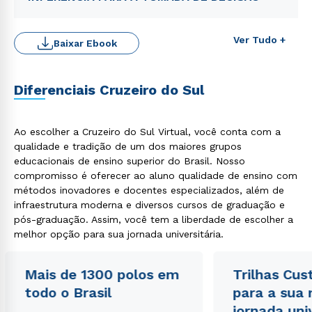
Ver Tudo +
Baixar Ebook
Diferenciais Cruzeiro do Sul
Ao escolher a Cruzeiro do Sul Virtual, você conta com a
Rápido e fácil
qualidade e tradição de um dos maiores grupos
WhatsApp
educacionais de ensino superior do Brasil. Nosso
ou
compromisso é oferecer ao aluno qualidade de ensino com
métodos inovadores e docentes especializados, além de
infraestrutura moderna e diversos cursos de graduação e
pós-graduação. Assim, você tem a liberdade de escolher a
melhor opção para sua jornada universitária.
Mais de 1300 polos em
Trilhas Cus
Estou de acordo com a
Política de Privacidade.
e
todo o Brasil
para a sua
autorizo que meus dados sejam utilizados para o
jornada uni
envio de conteúdos da Cruzeiro do Sul.