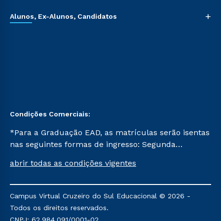
+
Alunos, Ex-Alunos, Candidatos
Condições Comerciais:
*Para a Graduação EAD, as matrículas serão isentas
nas seguintes formas de ingresso: Segunda
Graduação, Segunda Graduação 2.0 e Transferência.
abrir todas as condições vigentes
Já para as demais, a taxa de matrícula será de R$
49. *Para a Pós-graduação EAD, as ofertas
mencionadas são referentes aos cursos: Ensino
Campus Virtual Cruzeiro do Sul Educacional © 2026 -
Religioso, Geografia para a Docência e Metodologia
Todos os direitos reservados.
do Ensino de História: Questões Atuais.
CNPJ: 62.984.091/0001-02