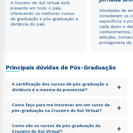
A Cruzeiro do Sul Virtual está
presente em todo o país,
Atividades de e
oferecendo os melhores cursos
consideram os o
de graduação e pós-graduação a
específicos e pro
distância do país
cada aluno e de
conhecimentos, 
atitudes, tornan
protagonista da
Principais dúvidas de Pós-Graduação
A certificação dos cursos de pós-graduação a
+
distância é a mesma da presencial?
Sed ut perspiciatis unde omnis iste natus error sit
Como faço para me inscrever em um curso de
+
voluptatem accusantium doloremque laudantium,
pós-graduação na Cruzeiro do Sul Virtual?
totam rem aperiam, eaque ipsa quae ab illo inventore
veritatis et quasi architecto beatae vitae dicta sunt
Sed ut perspiciatis unde omnis iste natus error sit
explicabo. Nemo enim ipsam voluptatem quia
Como são os cursos de pós-graduação da
+
voluptatem accusantium doloremque laudantium,
voluptas sit aspernatur aut odit aut fugit, sed quia
Cruzeiro do Sul Virtual?