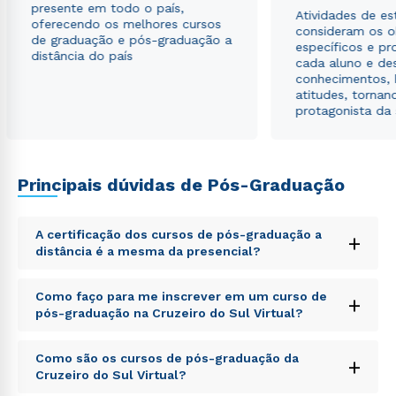
presente em todo o país,
Estou de acordo com a
Política de Privacidade.
e
Atividades de e
oferecendo os melhores cursos
autorizo que meus dados sejam utilizados para o
consideram os o
de graduação e pós-graduação a
envio de conteúdos da Cruzeiro do Sul.
específicos e pro
distância do país
cada aluno e de
conhecimentos, 
atitudes, tornan
protagonista da
Principais dúvidas de Pós-Graduação
A certificação dos cursos de pós-graduação a
+
distância é a mesma da presencial?
Sed ut perspiciatis unde omnis iste natus error sit
Como faço para me inscrever em um curso de
+
voluptatem accusantium doloremque laudantium,
pós-graduação na Cruzeiro do Sul Virtual?
totam rem aperiam, eaque ipsa quae ab illo inventore
veritatis et quasi architecto beatae vitae dicta sunt
Sed ut perspiciatis unde omnis iste natus error sit
explicabo. Nemo enim ipsam voluptatem quia
Como são os cursos de pós-graduação da
+
voluptatem accusantium doloremque laudantium,
voluptas sit aspernatur aut odit aut fugit, sed quia
Cruzeiro do Sul Virtual?
totam rem aperiam, eaque ipsa quae ab illo inventore
consequuntur magni dolores eos qui ratione