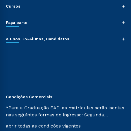
+
Cursos
+
Faça parte
+
Alunos, Ex-Alunos, Candidatos
Condições Comerciais:
*Para a Graduação EAD, as matrículas serão isentas
nas seguintes formas de ingresso: Segunda
Graduação, Segunda Graduação 2.0 e Transferência.
abrir todas as condições vigentes
Já para as demais, a taxa de matrícula será de R$