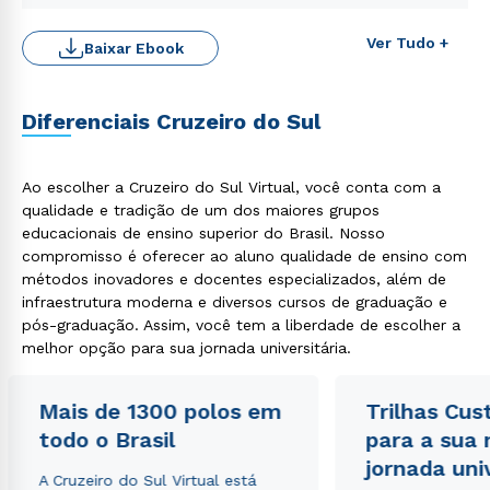
Ver Tudo +
Baixar Ebook
Diferenciais Cruzeiro do Sul
Ao escolher a Cruzeiro do Sul Virtual, você conta com a
qualidade e tradição de um dos maiores grupos
educacionais de ensino superior do Brasil. Nosso
compromisso é oferecer ao aluno qualidade de ensino com
métodos inovadores e docentes especializados, além de
Rápido e fácil
WhatsApp
infraestrutura moderna e diversos cursos de graduação e
pós-graduação. Assim, você tem a liberdade de escolher a
ou
melhor opção para sua jornada universitária.
Mais de 1300 polos em
Trilhas Cus
todo o Brasil
para a sua
jornada uni
A Cruzeiro do Sul Virtual está