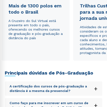
Mais de 1300 polos em
Trilhas Cus
todo o Brasil
para a sua
jornada uni
Estou de acordo com a
Política de Privacidade.
e
A Cruzeiro do Sul Virtual está
autorizo que meus dados sejam utilizados para o
presente em todo o país,
envio de conteúdos da Cruzeiro do Sul.
Atividades de e
oferecendo os melhores cursos
consideram os o
de graduação e pós-graduação a
específicos e pro
distância do país
cada aluno e de
conhecimentos, 
atitudes, tornan
protagonista da
Principais dúvidas de Pós-Graduação
A certificação dos cursos de pós-graduação a
+
distância é a mesma da presencial?
Sed ut perspiciatis unde omnis iste natus error sit
Como faço para me inscrever em um curso de
+
voluptatem accusantium doloremque laudantium,