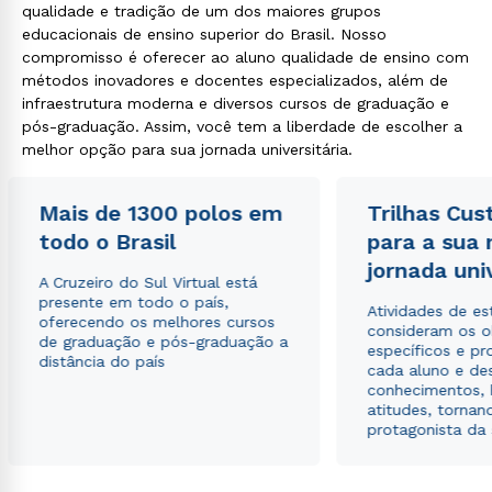
qualidade e tradição de um dos maiores grupos
Rápido e fácil
WhatsApp
educacionais de ensino superior do Brasil. Nosso
compromisso é oferecer ao aluno qualidade de ensino com
ou
métodos inovadores e docentes especializados, além de
infraestrutura moderna e diversos cursos de graduação e
pós-graduação. Assim, você tem a liberdade de escolher a
melhor opção para sua jornada universitária.
Mais de 1300 polos em
Trilhas Cus
Estou de acordo com a
Política de Privacidade.
e
todo o Brasil
para a sua
autorizo que meus dados sejam utilizados para o
jornada uni
envio de conteúdos da Cruzeiro do Sul.
A Cruzeiro do Sul Virtual está
presente em todo o país,
Atividades de e
oferecendo os melhores cursos
consideram os o
de graduação e pós-graduação a
específicos e pro
distância do país
cada aluno e de
conhecimentos, 
atitudes, tornan
protagonista da