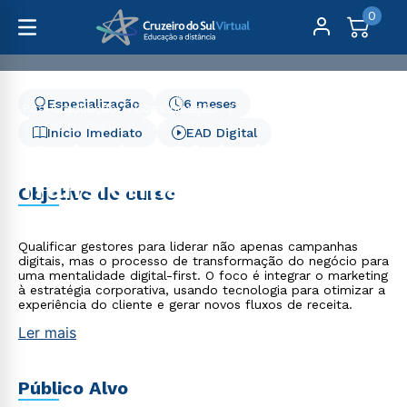
0
Especialização
6 meses
Pós-Graduação
Comunicação
Marketing Digital e Transformação Empresarial - 6 meses
Início Imediato
EAD Digital
Marketing Digital e
Transformação
Objetivo do curso
Empresarial - 6 meses
Qualificar gestores para liderar não apenas campanhas
digitais, mas o processo de transformação do negócio para
uma mentalidade digital-first. O foco é integrar o marketing
à estratégia corporativa, usando tecnologia para otimizar a
experiência do cliente e gerar novos fluxos de receita.
Ler mais
Público Alvo