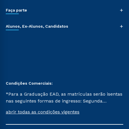
+
Faça parte
+
Alunos, Ex-Alunos, Candidatos
Condições Comerciais:
*Para a Graduação EAD, as matrículas serão isentas
nas seguintes formas de ingresso: Segunda
Graduação, Segunda Graduação 2.0 e Transferência.
abrir todas as condições vigentes
Já para as demais, a taxa de matrícula será de R$
49. *Para a Pós-graduação EAD, as ofertas
mencionadas são referentes aos cursos: Ensino