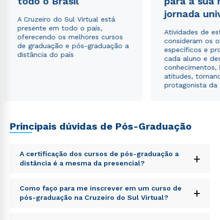
todo o Brasil
para a sua
autorizo que meus dados sejam utilizados para o
jornada uni
envio de conteúdos da Cruzeiro do Sul.
A Cruzeiro do Sul Virtual está
presente em todo o país,
Atividades de e
oferecendo os melhores cursos
consideram os o
de graduação e pós-graduação a
específicos e pro
distância do país
cada aluno e de
conhecimentos, 
atitudes, tornan
protagonista da
Principais dúvidas de Pós-Graduação
A certificação dos cursos de pós-graduação a
+
distância é a mesma da presencial?
Sed ut perspiciatis unde omnis iste natus error sit
Como faço para me inscrever em um curso de
+
voluptatem accusantium doloremque laudantium,
pós-graduação na Cruzeiro do Sul Virtual?
totam rem aperiam, eaque ipsa quae ab illo inventore
veritatis et quasi architecto beatae vitae dicta sunt
Sed ut perspiciatis unde omnis iste natus error sit