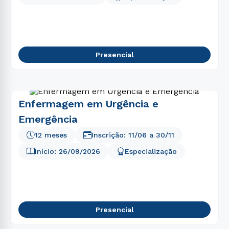
5
º
enfermagem
6
º
fisioterapia
7
º
biomedicina
Presencial
8
º
análise desenvolvimento sistemas
9
º
farmácia
10
º
pedagogia
Enfermagem em Urgência e
Emergência
12 meses
Inscrição:
11/06
a
30/11
Início:
26/09/2026
Especialização
Presencial