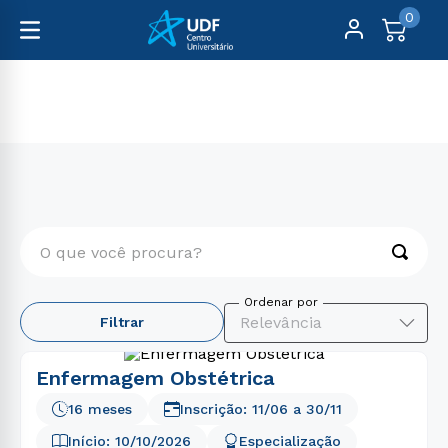
0
Pós-Graduação
Presencial
O que você procura?
TERMOS MAIS BUSCADOS
Relevância
Filtrar
1
º
engenharia
2
º
psicologia
Enfermagem Obstétrica
3
º
direito
16 meses
Inscrição:
11/06
a
30/11
4
º
educação física
Início:
10/10/2026
Especialização