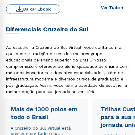
Ver Tudo +
Baixar Ebook
Diferenciais Cruzeiro do Sul
Rápido e fácil
WhatsApp
ou
Ao escolher a Cruzeiro do Sul Virtual, você conta com a
qualidade e tradição de um dos maiores grupos
educacionais de ensino superior do Brasil. Nosso
compromisso é oferecer ao aluno qualidade de ensino com
métodos inovadores e docentes especializados, além de
infraestrutura moderna e diversos cursos de graduação e
pós-graduação. Assim, você tem a liberdade de escolher a
Estou de acordo com a
Política de Privacidade.
e
melhor opção para sua jornada universitária.
autorizo que meus dados sejam utilizados para o
envio de conteúdos da Cruzeiro do Sul.
Mais de 1300 polos em
Trilhas Cus
todo o Brasil
para a sua
jornada uni
A Cruzeiro do Sul Virtual está
presente em todo o país,