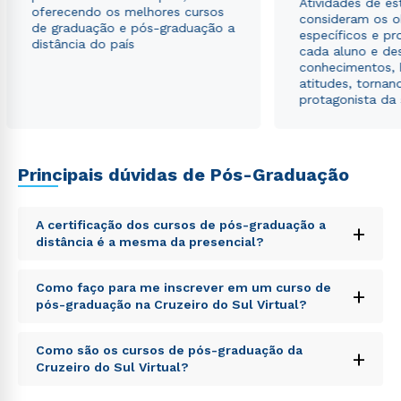
Atividades de e
oferecendo os melhores cursos
consideram os o
de graduação e pós-graduação a
específicos e pro
distância do país
cada aluno e de
conhecimentos, 
atitudes, tornan
protagonista da
Principais dúvidas de Pós-Graduação
A certificação dos cursos de pós-graduação a
+
distância é a mesma da presencial?
Sed ut perspiciatis unde omnis iste natus error sit
Como faço para me inscrever em um curso de
+
voluptatem accusantium doloremque laudantium,
pós-graduação na Cruzeiro do Sul Virtual?
totam rem aperiam, eaque ipsa quae ab illo inventore
veritatis et quasi architecto beatae vitae dicta sunt
Sed ut perspiciatis unde omnis iste natus error sit
explicabo. Nemo enim ipsam voluptatem quia
Como são os cursos de pós-graduação da
+
voluptatem accusantium doloremque laudantium,
voluptas sit aspernatur aut odit aut fugit, sed quia
Cruzeiro do Sul Virtual?
totam rem aperiam, eaque ipsa quae ab illo inventore
consequuntur magni dolores eos qui ratione
veritatis et quasi architecto beatae vitae dicta sunt
voluptatem sequi nesciunt.