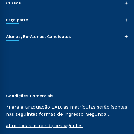
+
Cursos
+
Faça parte
+
Alunos, Ex-Alunos, Candidatos
Condições Comerciais:
*Para a Graduação EAD, as matrículas serão isentas
nas seguintes formas de ingresso: Segunda
Graduação, Segunda Graduação 2.0 e Transferência.
abrir todas as condições vigentes
Já para as demais, a taxa de matrícula será de R$