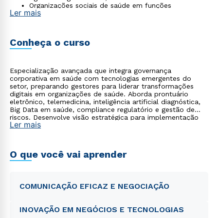
Organizações sociais de saúde em funções
Ler mais
estratégicas e de governança.
Conheça o curso
Especialização avançada que integra governança
corporativa em saúde com tecnologias emergentes do
setor, preparando gestores para liderar transformações
digitais em organizações de saúde. Aborda prontuário
eletrônico, telemedicina, inteligência artificial diagnóstica,
Big Data em saúde, compliance regulatório e gestão de
riscos. Desenvolve visão estratégica para implementação
Ler mais
de inovações tecnológicas alinhadas à governança
institucional.
O que você vai aprender
COMUNICAÇÃO EFICAZ E NEGOCIAÇÃO
INOVAÇÃO EM NEGÓCIOS E TECNOLOGIAS