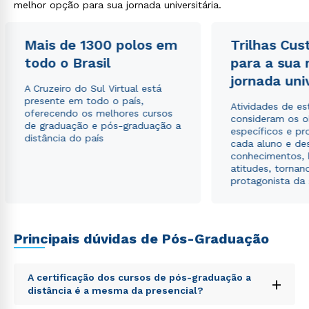
melhor opção para sua jornada universitária.
Rápido e fácil
WhatsApp
Mais de 1300 polos em
Trilhas Cus
ou
todo o Brasil
para a sua
jornada uni
A Cruzeiro do Sul Virtual está
presente em todo o país,
Atividades de e
oferecendo os melhores cursos
consideram os o
de graduação e pós-graduação a
específicos e pro
distância do país
cada aluno e de
conhecimentos, 
Estou de acordo com a
Política de Privacidade.
e
atitudes, tornan
autorizo que meus dados sejam utilizados para o
protagonista da
envio de conteúdos da Cruzeiro do Sul.
Principais dúvidas de Pós-Graduação
A certificação dos cursos de pós-graduação a
+
distância é a mesma da presencial?