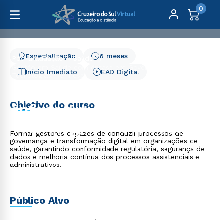
0
Especialização
6 meses
Pós-Graduação
Saúde
Gestão em Saúde com ênfase em Governança e
Início Imediato
EAD Digital
Tecnologias - 6 meses
Gestão em Saúde com
Objetivo do curso
ênfase em Governança e
Tecnologias - 6 meses
Formar gestores capazes de conduzir processos de
governança e transformação digital em organizações de
saúde, garantindo conformidade regulatória, segurança de
dados e melhoria contínua dos processos assistenciais e
administrativos.
Público Alvo