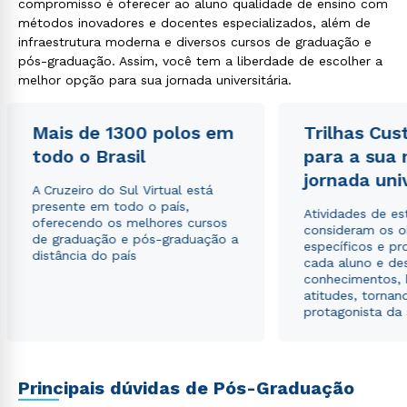
compromisso é oferecer ao aluno qualidade de ensino com
métodos inovadores e docentes especializados, além de
infraestrutura moderna e diversos cursos de graduação e
pós-graduação. Assim, você tem a liberdade de escolher a
Rápido e fácil
WhatsApp
melhor opção para sua jornada universitária.
ou
Mais de 1300 polos em
Trilhas Cus
todo o Brasil
para a sua
jornada uni
A Cruzeiro do Sul Virtual está
presente em todo o país,
Atividades de e
oferecendo os melhores cursos
consideram os o
de graduação e pós-graduação a
Estou de acordo com a
Política de Privacidade.
e
específicos e pro
distância do país
autorizo que meus dados sejam utilizados para o
cada aluno e de
envio de conteúdos da Cruzeiro do Sul.
conhecimentos, 
atitudes, tornan
protagonista da
Principais dúvidas de Pós-Graduação