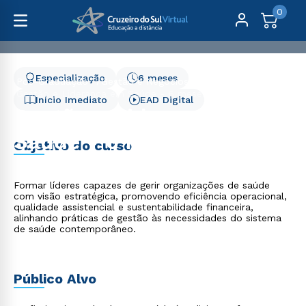
0
Especialização
6 meses
Pós-Graduação
Gestão e Negócios
Gestão e Liderança em Saúde - 6 meses
Início Imediato
EAD Digital
Gestão e Liderança em
Saúde - 6 meses
Objetivo do curso
Formar líderes capazes de gerir organizações de saúde
com visão estratégica, promovendo eficiência operacional,
qualidade assistencial e sustentabilidade financeira,
alinhando práticas de gestão às necessidades do sistema
de saúde contemporâneo.
Público Alvo