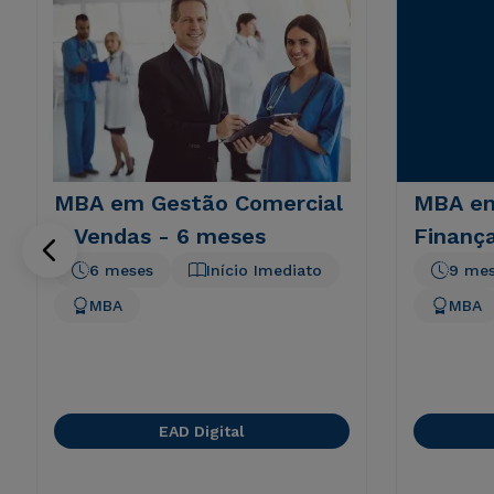
MBA em Gestão Comercial
MBA em
e Vendas - 6 meses
Finanç
6 meses
Início Imediato
9 me
MBA
MBA
EAD Digital