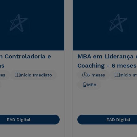
 Controladoria e
MBA em Liderança 
as
Coaching - 6 meses
ses
Início Imediato
6 meses
Início I
MBA
EAD Digital
EAD Digital