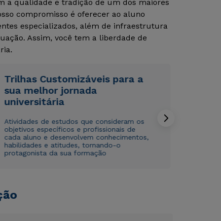
om a qualidade e tradição de um dos maiores
Nosso compromisso é oferecer ao aluno
tes especializados, além de infraestrutura
Rápido e fácil
Rápido e fácil
WhatsApp
WhatsApp
uação. Assim, você tem a liberdade de
ria.
ou
ou
Trilhas Customizáveis para a
sua melhor jornada
universitária
Atividades de estudos que consideram os
Estou de acordo com a
Estou de acordo com a
Política de Privacidade.
Política de Privacidade.
e
e
objetivos específicos e profissionais de
autorizo que meus dados sejam utilizados para o
autorizo que meus dados sejam utilizados para o
cada aluno e desenvolvem conhecimentos,
habilidades e atitudes, tornando-o
envio de conteúdos da Cruzeiro do Sul.
envio de conteúdos da Cruzeiro do Sul.
protagonista da sua formação
ção