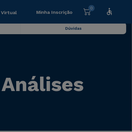
0
Minha Inscrição
 Virtual
Dúvidas
 Análises