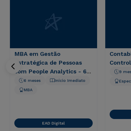
MBA em Gestão
Contabi
Estratégica de Pessoas
Control
com People Analytics - 6
9 me
meses
6 meses
Início Imediato
Espec
MBA
EAD Digital