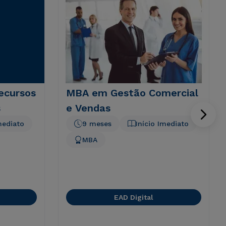
ecursos
MBA em Gestão Comercial
s
e Vendas
mediato
9 meses
Início Imediato
MBA
EAD Digital