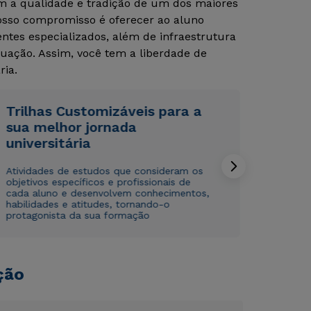
om a qualidade e tradição de um dos maiores
Nosso compromisso é oferecer ao aluno
tes especializados, além de infraestrutura
uação. Assim, você tem a liberdade de
ria.
Trilhas Customizáveis para a
sua melhor jornada
Rápido e fácil
Rápido e fácil
WhatsApp
WhatsApp
universitária
ou
ou
Atividades de estudos que consideram os
objetivos específicos e profissionais de
cada aluno e desenvolvem conhecimentos,
habilidades e atitudes, tornando-o
protagonista da sua formação
Estou de acordo com a
Estou de acordo com a
Política de Privacidade.
Política de Privacidade.
e
e
ção
autorizo que meus dados sejam utilizados para o
autorizo que meus dados sejam utilizados para o
envio de conteúdos da Cruzeiro do Sul.
envio de conteúdos da Cruzeiro do Sul.