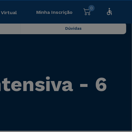
0
Minha Inscrição
 Virtual
Dúvidas
ntensiva - 6