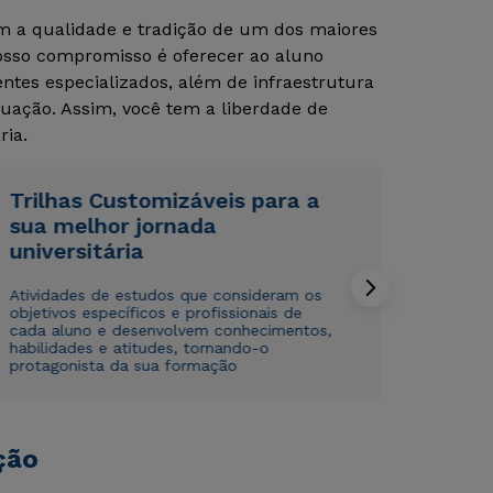
om a qualidade e tradição de um dos maiores
Nosso compromisso é oferecer ao aluno
Rápido e fácil
Rápido e fácil
tes especializados, além de infraestrutura
WhatsApp
WhatsApp
uação. Assim, você tem a liberdade de
ou
ou
ria.
Trilhas Customizáveis para a
sua melhor jornada
universitária
Atividades de estudos que consideram os
Estou de acordo com a
Estou de acordo com a
Política de Privacidade.
Política de Privacidade.
e
e
objetivos específicos e profissionais de
autorizo que meus dados sejam utilizados para o
autorizo que meus dados sejam utilizados para o
cada aluno e desenvolvem conhecimentos,
envio de conteúdos da Cruzeiro do Sul.
envio de conteúdos da Cruzeiro do Sul.
habilidades e atitudes, tornando-o
protagonista da sua formação
ção