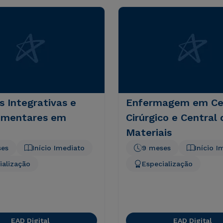
s Integrativas e
Enfermagem em Ce
mentares em
Cirúrgico e Central 
Materiais
ses
Início Imediato
9 meses
Início I
ialização
Especialização
EAD Digital
EAD Digital