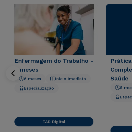
Enfermagem do Trabalho -
Prática
6 meses
Comple
Saúde
6 meses
Início Imediato
9 me
Especialização
Espec
EAD Digital