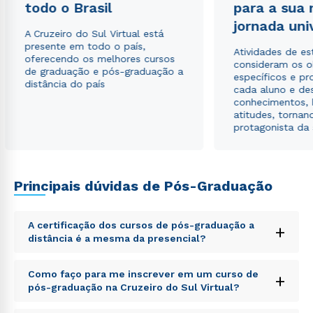
todo o Brasil
para a sua
jornada uni
A Cruzeiro do Sul Virtual está
presente em todo o país,
Atividades de e
oferecendo os melhores cursos
consideram os o
de graduação e pós-graduação a
específicos e pro
distância do país
cada aluno e de
conhecimentos, 
atitudes, tornan
protagonista da
Principais dúvidas de Pós-Graduação
A certificação dos cursos de pós-graduação a
+
distância é a mesma da presencial?
Sed ut perspiciatis unde omnis iste natus error sit
Como faço para me inscrever em um curso de
+
voluptatem accusantium doloremque laudantium,
pós-graduação na Cruzeiro do Sul Virtual?
totam rem aperiam, eaque ipsa quae ab illo inventore
veritatis et quasi architecto beatae vitae dicta sunt