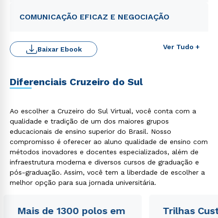
COMUNICAÇÃO EFICAZ E NEGOCIAÇÃO
Ver Tudo +
Baixar Ebook
Diferenciais Cruzeiro do Sul
Rápido e fácil
WhatsApp
Ao escolher a Cruzeiro do Sul Virtual, você conta com a
ou
qualidade e tradição de um dos maiores grupos
educacionais de ensino superior do Brasil. Nosso
compromisso é oferecer ao aluno qualidade de ensino com
métodos inovadores e docentes especializados, além de
infraestrutura moderna e diversos cursos de graduação e
pós-graduação. Assim, você tem a liberdade de escolher a
melhor opção para sua jornada universitária.
Estou de acordo com a
Política de Privacidade.
e
autorizo que meus dados sejam utilizados para o
Mais de 1300 polos em
Trilhas Cus
envio de conteúdos da Cruzeiro do Sul.