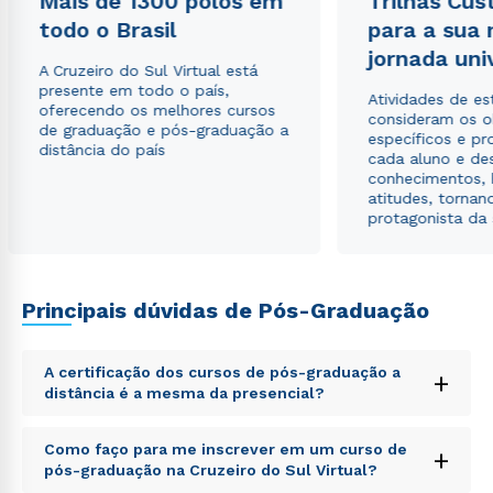
Mais de 1300 polos em
Trilhas Cus
todo o Brasil
para a sua
Estou de acordo com a
Política de Privacidade.
e
jornada uni
autorizo que meus dados sejam utilizados para o
A Cruzeiro do Sul Virtual está
envio de conteúdos da Cruzeiro do Sul.
presente em todo o país,
Atividades de e
oferecendo os melhores cursos
consideram os o
de graduação e pós-graduação a
específicos e pro
distância do país
cada aluno e de
conhecimentos, 
atitudes, tornan
protagonista da
Principais dúvidas de Pós-Graduação
A certificação dos cursos de pós-graduação a
+
distância é a mesma da presencial?
Sed ut perspiciatis unde omnis iste natus error sit
Como faço para me inscrever em um curso de
+
voluptatem accusantium doloremque laudantium,
pós-graduação na Cruzeiro do Sul Virtual?
totam rem aperiam, eaque ipsa quae ab illo inventore