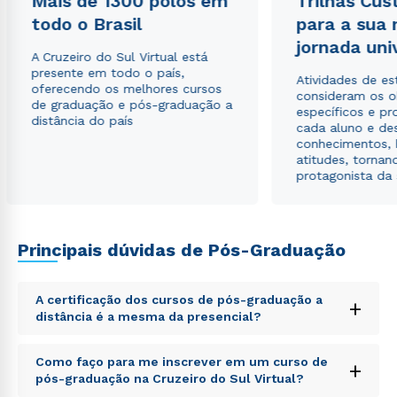
Mais de 1300 polos em
Trilhas Cus
todo o Brasil
para a sua
jornada uni
A Cruzeiro do Sul Virtual está
presente em todo o país,
Atividades de e
oferecendo os melhores cursos
consideram os o
de graduação e pós-graduação a
específicos e pro
distância do país
cada aluno e de
conhecimentos, 
atitudes, tornan
protagonista da
Principais dúvidas de Pós-Graduação
A certificação dos cursos de pós-graduação a
+
distância é a mesma da presencial?
Sed ut perspiciatis unde omnis iste natus error sit
Como faço para me inscrever em um curso de
+
voluptatem accusantium doloremque laudantium,
pós-graduação na Cruzeiro do Sul Virtual?
totam rem aperiam, eaque ipsa quae ab illo inventore