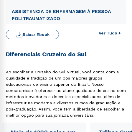
ASSISTENCIA DE ENFERMAGEM À PESSOA
POLITRAUMATIZADO
Ver Tudo +
Baixar Ebook
Diferenciais Cruzeiro do Sul
Rápido e fácil
WhatsApp
Ao escolher a Cruzeiro do Sul Virtual, você conta com a
ou
qualidade e tradição de um dos maiores grupos
educacionais de ensino superior do Brasil. Nosso
compromisso é oferecer ao aluno qualidade de ensino com
métodos inovadores e docentes especializados, além de
infraestrutura moderna e diversos cursos de graduação e
pós-graduação. Assim, você tem a liberdade de escolher a
melhor opção para sua jornada universitária.
Estou de acordo com a
Política de Privacidade.
e
autorizo que meus dados sejam utilizados para o
envio de conteúdos da Cruzeiro do Sul.