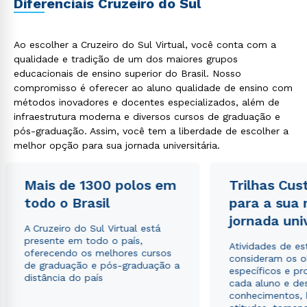
Diferenciais Cruzeiro do Sul
Ao escolher a Cruzeiro do Sul Virtual, você conta com a
qualidade e tradição de um dos maiores grupos
educacionais de ensino superior do Brasil. Nosso
compromisso é oferecer ao aluno qualidade de ensino com
métodos inovadores e docentes especializados, além de
infraestrutura moderna e diversos cursos de graduação e
pós-graduação. Assim, você tem a liberdade de escolher a
Rápido e fácil
WhatsApp
melhor opção para sua jornada universitária.
ou
Mais de 1300 polos em
Trilhas Cus
todo o Brasil
para a sua
jornada uni
A Cruzeiro do Sul Virtual está
presente em todo o país,
Atividades de e
oferecendo os melhores cursos
consideram os o
de graduação e pós-graduação a
Estou de acordo com a
Política de Privacidade.
e
específicos e pro
distância do país
autorizo que meus dados sejam utilizados para o
cada aluno e de
envio de conteúdos da Cruzeiro do Sul.
conhecimentos, 