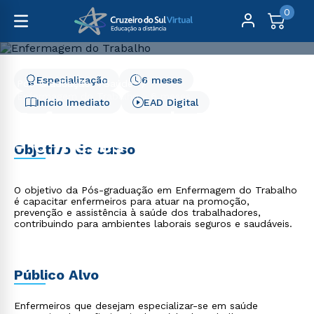
0
Especialização
6 meses
Pós-Graduação
Saúde
Enfermagem do Trabalho - 6 meses
Início Imediato
EAD Digital
Enfermagem do Trabalho
- 6 meses
Objetivo do curso
O objetivo da Pós-graduação em Enfermagem do Trabalho
é capacitar enfermeiros para atuar na promoção,
prevenção e assistência à saúde dos trabalhadores,
contribuindo para ambientes laborais seguros e saudáveis.
Público Alvo
Enfermeiros que desejam especializar-se em saúde