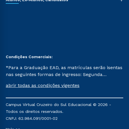
Condições Comerciais:
*Para a Graduação EAD, as matrículas serão isentas
nas seguintes formas de ingresso: Segunda
Graduação, Segunda Graduação 2.0 e Transferência.
abrir todas as condições vigentes
Já para as demais, a taxa de matrícula será de R$
49. *Para a Pós-graduação EAD, as ofertas
mencionadas são referentes aos cursos: Ensino
Campus Virtual Cruzeiro do Sul Educacional © 2026 -
Religioso, Geografia para a Docência e Metodologia
Todos os direitos reservados.
do Ensino de História: Questões Atuais.
CNPJ: 62.984.091/0001-02