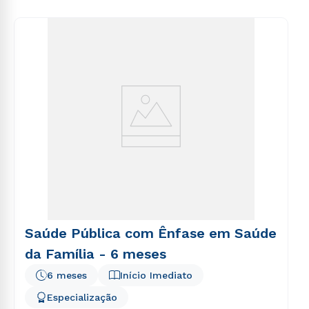
voluptas sit aspernatur aut odit aut fugit, sed quia
consequuntur magni dolores eos qui ratione
voluptatem sequi nesciunt.
Saúde Pública com Ênfase em Saúde
da Família - 6 meses
6 meses
Início Imediato
Especialização