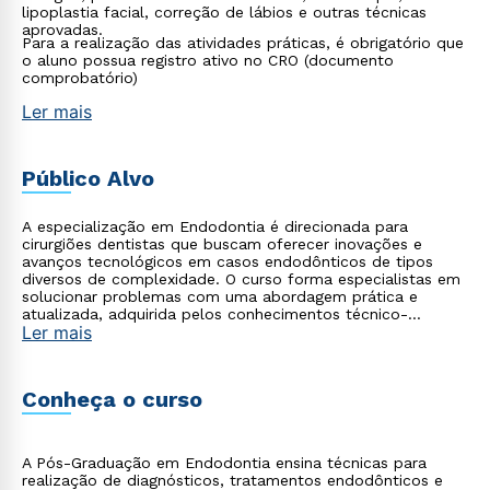
lipoplastia facial, correção de lábios e outras técnicas
aprovadas.
Para a realização das atividades práticas, é obrigatório que
o aluno possua registro ativo no CRO (documento
comprobatório)
Ler mais
Público Alvo
A especialização em Endodontia é direcionada para
cirurgiões dentistas que buscam oferecer inovações e
avanços tecnológicos em casos endodônticos de tipos
diversos de complexidade. O curso forma especialistas em
solucionar problemas com uma abordagem prática e
atualizada, adquirida pelos conhecimentos técnico-
Ler mais
científicos oferecidos. Os profissionais tornam-se aptos a
diagnosticarem e planejarem soluções e tratamentos
endodônticos com alto padrão de qualidade.
Conheça o curso
A Pós-Graduação em Endodontia ensina técnicas para
realização de diagnósticos, tratamentos endodônticos e