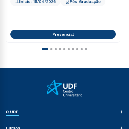
Início:
15/04/2026
Pós-Graduação
Presencial
+
O UDF
Nossa História
+
Cursos