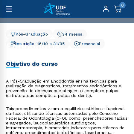
0
Pós-Graduação
24 meses
Pós-Graduação
Odontologia
Endodontia
Endodontia
Inscrição:
16/10
a
31/05
Presencial
Objetivo do curso
A Pós-Graduação em Endodontia ensina técnicas para
realização de diagnósticos, tratamentos endodônticos e
prevenção de doenças que atingem o complexo pulpar
(estrutura que compõe a polpa do dente).
Tais procedimentos visam o equilíbrio estético e funcional
da face, utilizando técnicas autorizadas pelo Conselho
Federal de Odontologia (CFO), como: preenchedores faciais
e agregados, leucoplaquetários autólogicos,
intradermoterapia, biomateriais indutores percurtâneos de
colégno, procedimentos biofotônicos, laserterapia,