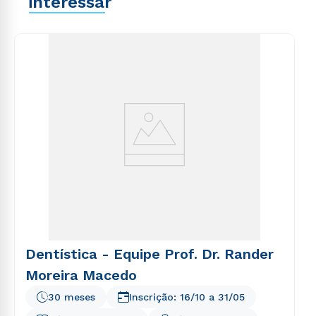
interessar
explicabo. Nemo enim ipsam voluptatem quia
voluptas sit aspernatur aut odit aut fugit, sed quia
consequuntur magni dolores eos qui ratione
voluptatem sequi nesciunt.
Dentística - Equipe Prof. Dr. Rander
Moreira Macedo
30 meses
Inscrição:
16/10
a
31/05