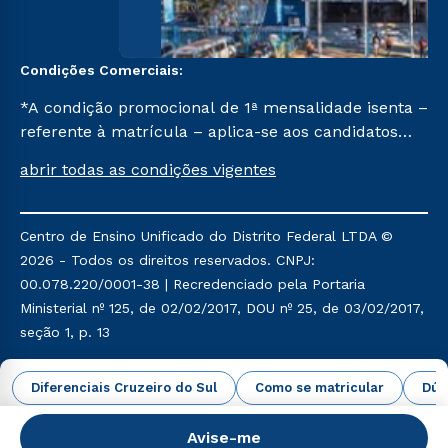
Condições Comerciais:
*A condição promocional de 1ª mensalidade isenta –
referente à matrícula – aplica-se aos candidatos
aprovados em todas as formas de ingresso, exceto
abrir todas as condições vigentes
na prova on-line ou agendada, que ofertam bolsas
de até 50% de desconto, ambos ingressantes no
semestre vigente, que ainda não tenham efetivado
Centro de Ensino Unificado do Distrito Federal LTDA ©
e/ou não tenham cancelado ou trancado sua
2026 - Todos os direitos reservados. CNPJ:
matrícula em uma das Instituições da Cruzeiro do
00.078.220/0001-38 | Recredenciado pela Portaria
Sul Educacional, no período de um ano. Tais
Ministerial nº 125, de 02/02/2017, DOU nº 25, de 03/02/2017,
condições não se aplicam aos cursos de Medicina, e
seção 1, p. 13
também para matriculados via FIES, Prouni e
outros programas governamentais, e não se
Política de Privacidade
Política de Cookies
Diferenciais Cruzeiro do Sul
Como se matricular
Dúv
acumula com nenhuma outra campanha ofertada
pela Instituição.
Avise-me