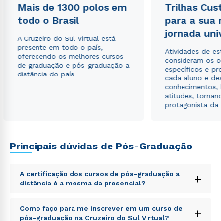
Mais de 1300 polos em
Trilhas Cus
Estou de acordo com a
Política de Privacidade.
e
todo o Brasil
para a sua
autorizo que meus dados sejam utilizados para o
envio de conteúdos da Cruzeiro do Sul.
jornada uni
A Cruzeiro do Sul Virtual está
presente em todo o país,
Atividades de e
oferecendo os melhores cursos
consideram os o
de graduação e pós-graduação a
específicos e pro
distância do país
cada aluno e de
conhecimentos, 
atitudes, tornan
protagonista da
Principais dúvidas de Pós-Graduação
A certificação dos cursos de pós-graduação a
+
distância é a mesma da presencial?
Sed ut perspiciatis unde omnis iste natus error sit
Como faço para me inscrever em um curso de
+
voluptatem accusantium doloremque laudantium,
pós-graduação na Cruzeiro do Sul Virtual?