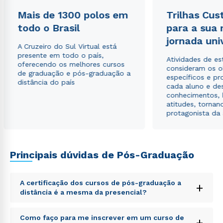
Mais de 1300 polos em
Trilhas Cus
todo o Brasil
para a sua
Estou de acordo com a
Política de Privacidade.
e
jornada uni
autorizo que meus dados sejam utilizados para o
A Cruzeiro do Sul Virtual está
envio de conteúdos da Cruzeiro do Sul.
presente em todo o país,
Atividades de e
oferecendo os melhores cursos
consideram os o
de graduação e pós-graduação a
específicos e pro
distância do país
cada aluno e de
conhecimentos, 
atitudes, tornan
protagonista da
Principais dúvidas de Pós-Graduação
A certificação dos cursos de pós-graduação a
+
distância é a mesma da presencial?
Sed ut perspiciatis unde omnis iste natus error sit
Como faço para me inscrever em um curso de
+