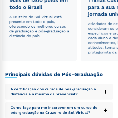
Mais de 1300 polos em
Trilhas Cus
todo o Brasil
para a sua
jornada uni
A Cruzeiro do Sul Virtual está
Estou de acordo com a
Política de Privacidade.
e
presente em todo o país,
Atividades de e
autorizo que meus dados sejam utilizados para o
oferecendo os melhores cursos
consideram os o
envio de conteúdos da Cruzeiro do Sul.
de graduação e pós-graduação a
específicos e pro
distância do país
cada aluno e de
conhecimentos, 
atitudes, tornan
protagonista da
Principais dúvidas de Pós-Graduação
A certificação dos cursos de pós-graduação a
+
distância é a mesma da presencial?
Sed ut perspiciatis unde omnis iste natus error sit
Como faço para me inscrever em um curso de
+
voluptatem accusantium doloremque laudantium,
pós-graduação na Cruzeiro do Sul Virtual?
totam rem aperiam, eaque ipsa quae ab illo inventore