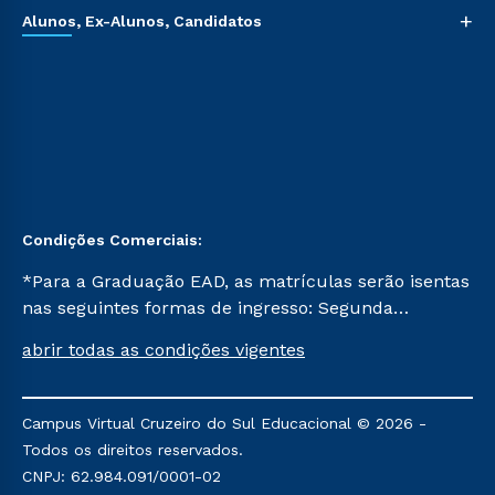
+
Alunos, Ex-Alunos, Candidatos
Condições Comerciais:
*Para a Graduação EAD, as matrículas serão isentas
nas seguintes formas de ingresso: Segunda
Graduação, Segunda Graduação 2.0 e Transferência.
abrir todas as condições vigentes
Já para as demais, a taxa de matrícula será de R$
49. *Para a Pós-graduação EAD, as ofertas
mencionadas são referentes aos cursos: Ensino
Campus Virtual Cruzeiro do Sul Educacional © 2026 -
Religioso, Geografia para a Docência e Metodologia
Todos os direitos reservados.
do Ensino de História: Questões Atuais.
CNPJ: 62.984.091/0001-02