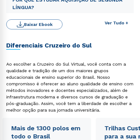
LÍNGUA?
Ver Tudo +
Baixar Ebook
Diferenciais Cruzeiro do Sul
Rápido e fácil
Ao escolher a Cruzeiro do Sul Virtual, você conta com a
WhatsApp
qualidade e tradição de um dos maiores grupos
educacionais de ensino superior do Brasil. Nosso
ou
compromisso é oferecer ao aluno qualidade de ensino com
métodos inovadores e docentes especializados, além de
infraestrutura moderna e diversos cursos de graduação e
pós-graduação. Assim, você tem a liberdade de escolher a
melhor opção para sua jornada universitária.
Estou de acordo com a
Política de Privacidade.
e
Mais de 1300 polos em
Trilhas Cus
autorizo que meus dados sejam utilizados para o
todo o Brasil
para a sua
envio de conteúdos da Cruzeiro do Sul.