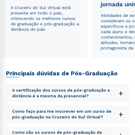
jornada uni
A Cruzeiro do Sul Virtual está
presente em todo o país,
Atividades de e
oferecendo os melhores cursos
consideram os o
de graduação e pós-graduação a
específicos e pro
distância do país
cada aluno e de
conhecimentos, 
atitudes, tornan
protagonista da
Principais dúvidas de Pós-Graduação
A certificação dos cursos de pós-graduação a
+
distância é a mesma da presencial?
Sed ut perspiciatis unde omnis iste natus error sit
Como faço para me inscrever em um curso de
+
voluptatem accusantium doloremque laudantium,
pós-graduação na Cruzeiro do Sul Virtual?
totam rem aperiam, eaque ipsa quae ab illo inventore
veritatis et quasi architecto beatae vitae dicta sunt
Sed ut perspiciatis unde omnis iste natus error sit
explicabo. Nemo enim ipsam voluptatem quia
Como são os cursos de pós-graduação da