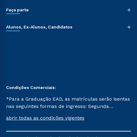
+
Faça parte
+
Alunos, Ex-Alunos, Candidatos
Condições Comerciais:
*Para a Graduação EAD, as matrículas serão isentas
nas seguintes formas de ingresso: Segunda
Graduação, Segunda Graduação 2.0 e Transferência.
abrir todas as condições vigentes
Já para as demais, a taxa de matrícula será de R$
49. *Para a Pós-graduação EAD, as ofertas
mencionadas são referentes aos cursos: Ensino