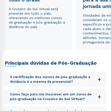
autorizo que meus dados sejam utilizados para o
jornada uni
envio de conteúdos da Cruzeiro do Sul.
A Cruzeiro do Sul Virtual está
presente em todo o país,
Atividades de e
oferecendo os melhores cursos
consideram os o
de graduação e pós-graduação a
específicos e pro
distância do país
cada aluno e de
conhecimentos, 
atitudes, tornan
protagonista da
Principais dúvidas de Pós-Graduação
A certificação dos cursos de pós-graduação a
+
distância é a mesma da presencial?
Sed ut perspiciatis unde omnis iste natus error sit
Como faço para me inscrever em um curso de
+
voluptatem accusantium doloremque laudantium,
pós-graduação na Cruzeiro do Sul Virtual?
totam rem aperiam, eaque ipsa quae ab illo inventore
veritatis et quasi architecto beatae vitae dicta sunt
Sed ut perspiciatis unde omnis iste natus error sit