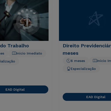
 do Trabalho
Direito Previdenciár
meses
ses
Início Imediato
6 meses
Início I
ialização
Especialização
EAD Digital
EAD Digital