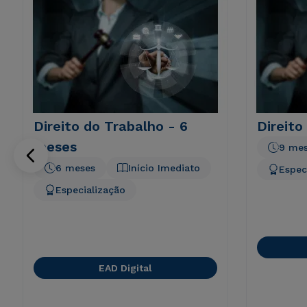
Direito do Trabalho - 6
Direito
meses
9 me
6 meses
Início Imediato
Espec
Especialização
EAD Digital