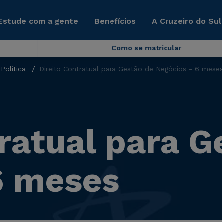
Estude com a gente
Benefícios
A Cruzeiro do Sul
Como se matricular
Política
Direito Contratual para Gestão de Negócios - 6 mese
tratual para G
6 meses