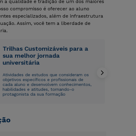
om a qualidade e tradição de um dos maiores
Nosso compromisso é oferecer ao aluno
tes especializados, além de infraestrutura
uação. Assim, você tem a liberdade de
ria.
Trilhas Customizáveis para a
sua melhor jornada
Rápido e fácil
Rápido e fácil
WhatsApp
WhatsApp
universitária
ou
ou
Atividades de estudos que consideram os
objetivos específicos e profissionais de
cada aluno e desenvolvem conhecimentos,
habilidades e atitudes, tornando-o
protagonista da sua formação
Estou de acordo com a
Estou de acordo com a
Política de Privacidade.
Política de Privacidade.
e
e
ção
autorizo que meus dados sejam utilizados para o
autorizo que meus dados sejam utilizados para o
envio de conteúdos da Cruzeiro do Sul.
envio de conteúdos da Cruzeiro do Sul.