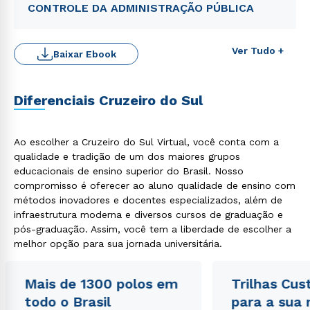
CONTROLE DA ADMINISTRAÇÃO PÚBLICA
Ver Tudo +
Baixar Ebook
Diferenciais Cruzeiro do Sul
Rápido e fácil
Ao escolher a Cruzeiro do Sul Virtual, você conta com a
WhatsApp
qualidade e tradição de um dos maiores grupos
educacionais de ensino superior do Brasil. Nosso
ou
compromisso é oferecer ao aluno qualidade de ensino com
métodos inovadores e docentes especializados, além de
infraestrutura moderna e diversos cursos de graduação e
pós-graduação. Assim, você tem a liberdade de escolher a
melhor opção para sua jornada universitária.
Estou de acordo com a
Política de Privacidade.
e
Mais de 1300 polos em
Trilhas Cus
autorizo que meus dados sejam utilizados para o
todo o Brasil
para a sua
envio de conteúdos da Cruzeiro do Sul.