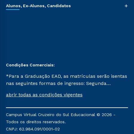
+
Alunos, Ex-Alunos, Candidatos
Condições Comerciais:
*Para a Graduação EAD, as matrículas serão isentas
nas seguintes formas de ingresso: Segunda
Graduação, Segunda Graduação 2.0 e Transferência.
abrir todas as condições vigentes
Já para as demais, a taxa de matrícula será de R$
49. *Para a Pós-graduação EAD, as ofertas
mencionadas são referentes aos cursos: Ensino
Campus Virtual Cruzeiro do Sul Educacional © 2026 -
Religioso, Geografia para a Docência e Metodologia
Todos os direitos reservados.
do Ensino de História: Questões Atuais.
CNPJ: 62.984.091/0001-02