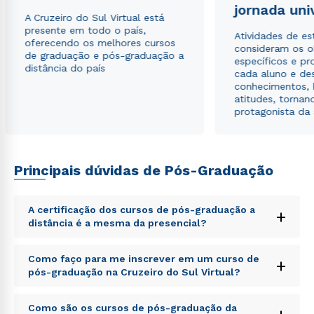
jornada uni
A Cruzeiro do Sul Virtual está
presente em todo o país,
Atividades de e
oferecendo os melhores cursos
consideram os o
de graduação e pós-graduação a
específicos e pro
distância do país
cada aluno e de
conhecimentos, 
atitudes, tornan
protagonista da
Principais dúvidas de Pós-Graduação
A certificação dos cursos de pós-graduação a
+
distância é a mesma da presencial?
Sed ut perspiciatis unde omnis iste natus error sit
Como faço para me inscrever em um curso de
+
voluptatem accusantium doloremque laudantium,
pós-graduação na Cruzeiro do Sul Virtual?
totam rem aperiam, eaque ipsa quae ab illo inventore
veritatis et quasi architecto beatae vitae dicta sunt
Sed ut perspiciatis unde omnis iste natus error sit
explicabo. Nemo enim ipsam voluptatem quia
Como são os cursos de pós-graduação da