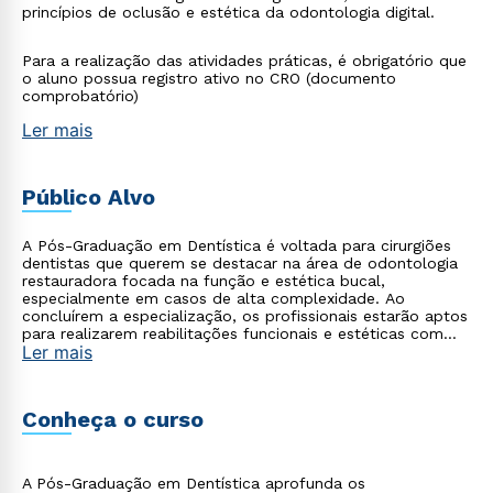
princípios de oclusão e estética da odontologia digital.
Para a realização das atividades práticas, é obrigatório que
o aluno possua registro ativo no CRO (documento
comprobatório)
Ler mais
Público Alvo
A Pós-Graduação em Dentística é voltada para cirurgiões
dentistas que querem se destacar na área de odontologia
restauradora focada na função e estética bucal,
especialmente em casos de alta complexidade. Ao
concluírem a especialização, os profissionais estarão aptos
para realizarem reabilitações funcionais e estéticas com
Ler mais
excelência, aplicando os conhecimentos adquiridos por
meio dos conteúdos teóricos aliados à atividade clínica
prática, que proporcionam uma experiência completa.
Conheça o curso
A Pós-Graduação em Dentística aprofunda os