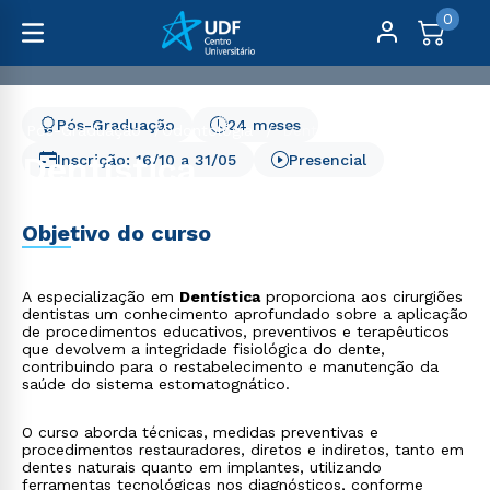
0
Pós-Graduação
24 meses
Pós-Graduação
Odontologia
Dentística
Dentística
Inscrição:
16/10
a
31/05
Presencial
Objetivo do curso
A especialização em
Dentística
proporciona aos cirurgiões
dentistas um conhecimento aprofundado sobre a aplicação
de procedimentos educativos, preventivos e terapêuticos
que devolvem a integridade fisiológica do dente,
contribuindo para o restabelecimento e manutenção da
saúde do sistema estomatognático.
O curso aborda técnicas, medidas preventivas e
procedimentos restauradores, diretos e indiretos, tanto em
dentes naturais quanto em implantes, utilizando
ferramentas tecnológicas nos diagnósticos, conforme