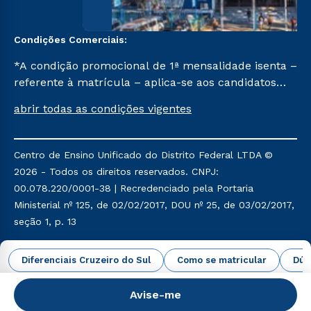
Condições Comerciais:
*A condição promocional de 1ª mensalidade isenta –
referente à matrícula – aplica-se aos candidatos
aprovados em todas as formas de ingresso, exceto
abrir todas as condições vigentes
na prova on-line ou agendada, que ofertam bolsas
de até 50% de desconto, ambos ingressantes no
semestre vigente, que ainda não tenham efetivado
Centro de Ensino Unificado do Distrito Federal LTDA ©
e/ou não tenham cancelado ou trancado sua
2026 - Todos os direitos reservados. CNPJ:
matrícula em uma das Instituições da Cruzeiro do
00.078.220/0001-38 | Recredenciado pela Portaria
Sul Educacional, no período de um ano. Tais
Ministerial nº 125, de 02/02/2017, DOU nº 25, de 03/02/2017,
condições não se aplicam aos cursos de Medicina, e
seção 1, p. 13
também para matriculados via FIES, Prouni e
outros programas governamentais, e não se
Política de Privacidade
Política de Cookies
Diferenciais Cruzeiro do Sul
Como se matricular
Dúv
acumula com nenhuma outra campanha ofertada
pela Instituição.
Avise-me