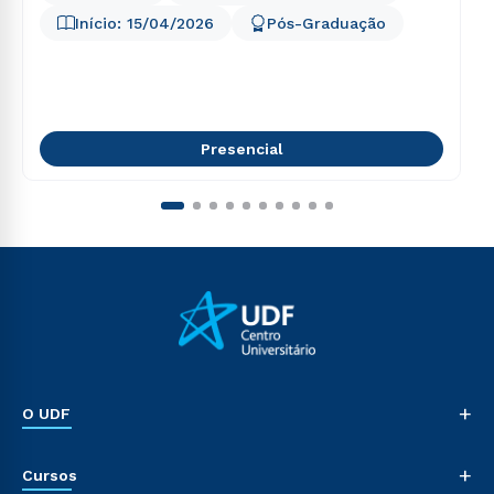
Início:
15/04/2026
Pós-Graduação
Presencial
+
O UDF
Nossa História
+
Cursos
Sala de Imprensa