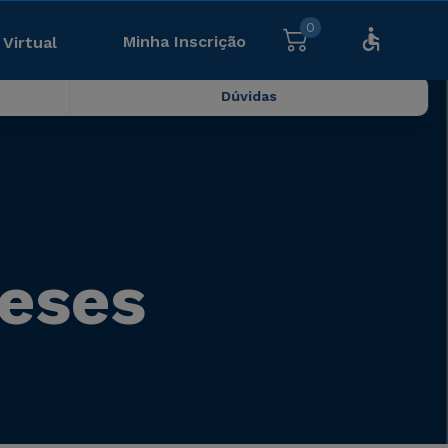
0
Minha Inscrição
 Virtual
Dúvidas
meses