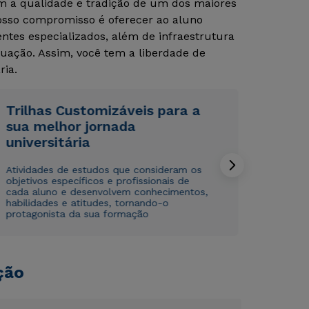
om a qualidade e tradição de um dos maiores
Nosso compromisso é oferecer ao aluno
tes especializados, além de infraestrutura
Rápido e fácil
Rápido e fácil
WhatsApp
WhatsApp
uação. Assim, você tem a liberdade de
ria.
ou
ou
Trilhas Customizáveis para a
sua melhor jornada
universitária
Atividades de estudos que consideram os
Estou de acordo com a
Estou de acordo com a
Política de Privacidade.
Política de Privacidade.
e
e
objetivos específicos e profissionais de
autorizo que meus dados sejam utilizados para o
autorizo que meus dados sejam utilizados para o
cada aluno e desenvolvem conhecimentos,
habilidades e atitudes, tornando-o
envio de conteúdos da Cruzeiro do Sul.
envio de conteúdos da Cruzeiro do Sul.
protagonista da sua formação
ção