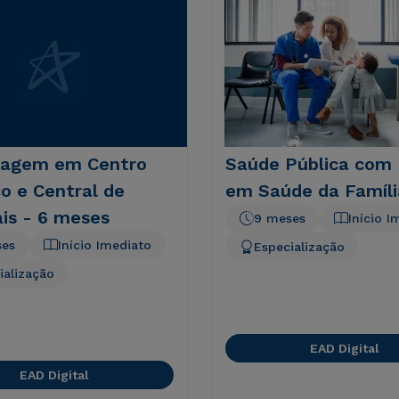
agem em Centro
Saúde Pública com
co e Central de
em Saúde da Famíli
is - 6 meses
9 meses
Início I
ses
Início Imediato
Especialização
ialização
EAD Digital
EAD Digital