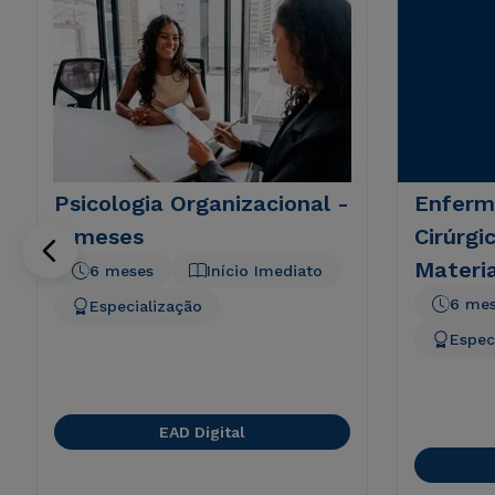
Psicologia Organizacional -
Enferm
6 meses
Cirúrgi
Materia
6 meses
Início Imediato
6 me
Especialização
Espec
EAD Digital