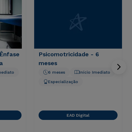
 Ênfase
Psicomotricidade - 6
a
meses
mediato
6 meses
Início Imediato
Especialização
EAD Digital