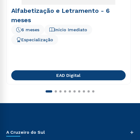
Alfabetização e Letramento - 6
meses
6 meses
Início Imediato
Especialização
EAD Digital
+
A Cruzeiro do Sul