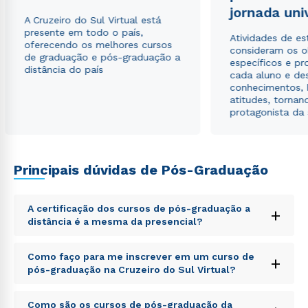
jornada uni
Estou de acordo com a
Política de Privacidade.
e
A Cruzeiro do Sul Virtual está
autorizo que meus dados sejam utilizados para o
presente em todo o país,
envio de conteúdos da Cruzeiro do Sul.
Atividades de e
oferecendo os melhores cursos
consideram os o
de graduação e pós-graduação a
específicos e pro
distância do país
cada aluno e de
conhecimentos, 
atitudes, tornan
protagonista da
Principais dúvidas de Pós-Graduação
A certificação dos cursos de pós-graduação a
+
distância é a mesma da presencial?
Sed ut perspiciatis unde omnis iste natus error sit
Como faço para me inscrever em um curso de
+
voluptatem accusantium doloremque laudantium,
pós-graduação na Cruzeiro do Sul Virtual?
totam rem aperiam, eaque ipsa quae ab illo inventore
veritatis et quasi architecto beatae vitae dicta sunt
Sed ut perspiciatis unde omnis iste natus error sit
explicabo. Nemo enim ipsam voluptatem quia
Como são os cursos de pós-graduação da