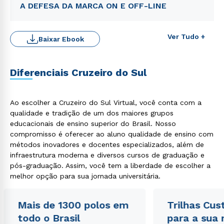
A DEFESA DA MARCA ON E OFF-LINE
Ver Tudo +
Baixar Ebook
Diferenciais Cruzeiro do Sul
Ao escolher a Cruzeiro do Sul Virtual, você conta com a
qualidade e tradição de um dos maiores grupos
educacionais de ensino superior do Brasil. Nosso
Rápido e fácil
WhatsApp
compromisso é oferecer ao aluno qualidade de ensino com
métodos inovadores e docentes especializados, além de
ou
infraestrutura moderna e diversos cursos de graduação e
pós-graduação. Assim, você tem a liberdade de escolher a
melhor opção para sua jornada universitária.
Mais de 1300 polos em
Trilhas Cus
todo o Brasil
para a sua
Estou de acordo com a
Política de Privacidade.
e