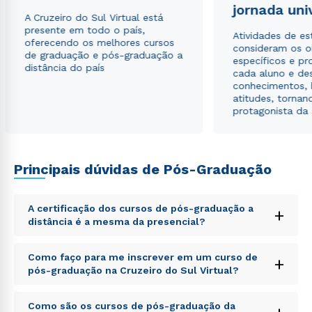
jornada uni
autorizo que meus dados sejam utilizados para o
A Cruzeiro do Sul Virtual está
envio de conteúdos da Cruzeiro do Sul.
presente em todo o país,
Atividades de e
oferecendo os melhores cursos
consideram os o
de graduação e pós-graduação a
específicos e pro
distância do país
cada aluno e de
conhecimentos, 
atitudes, tornan
protagonista da
Principais dúvidas de Pós-Graduação
A certificação dos cursos de pós-graduação a
+
distância é a mesma da presencial?
Sed ut perspiciatis unde omnis iste natus error sit
Como faço para me inscrever em um curso de
+
voluptatem accusantium doloremque laudantium,
pós-graduação na Cruzeiro do Sul Virtual?
totam rem aperiam, eaque ipsa quae ab illo inventore
veritatis et quasi architecto beatae vitae dicta sunt
Sed ut perspiciatis unde omnis iste natus error sit
explicabo. Nemo enim ipsam voluptatem quia
Como são os cursos de pós-graduação da