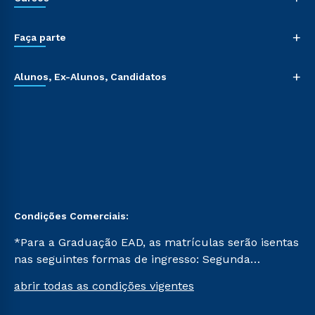
+
Faça parte
+
Alunos, Ex-Alunos, Candidatos
Condições Comerciais:
*Para a Graduação EAD, as matrículas serão isentas
nas seguintes formas de ingresso: Segunda
Graduação, Segunda Graduação 2.0 e Transferência.
abrir todas as condições vigentes
Já para as demais, a taxa de matrícula será de R$
49. *Para a Pós-graduação EAD, as ofertas