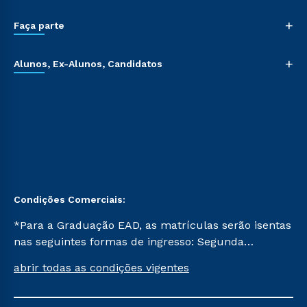
+
Faça parte
+
Alunos, Ex-Alunos, Candidatos
Condições Comerciais:
*Para a Graduação EAD, as matrículas serão isentas
nas seguintes formas de ingresso: Segunda
Graduação, Segunda Graduação 2.0 e Transferência.
abrir todas as condições vigentes
Já para as demais, a taxa de matrícula será de R$
49. *Para a Pós-graduação EAD, as ofertas