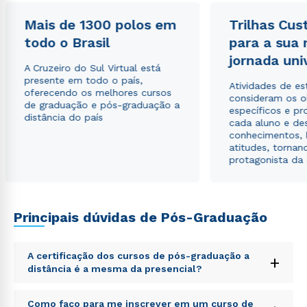
autorizo que meus dados sejam utilizados para o
envio de conteúdos da Cruzeiro do Sul.
Mais de 1300 polos em
Trilhas Cus
todo o Brasil
para a sua
jornada uni
A Cruzeiro do Sul Virtual está
presente em todo o país,
Atividades de e
oferecendo os melhores cursos
consideram os o
de graduação e pós-graduação a
específicos e pro
distância do país
cada aluno e de
conhecimentos, 
atitudes, tornan
protagonista da
Principais dúvidas de Pós-Graduação
A certificação dos cursos de pós-graduação a
+
distância é a mesma da presencial?
Sed ut perspiciatis unde omnis iste natus error sit
Como faço para me inscrever em um curso de