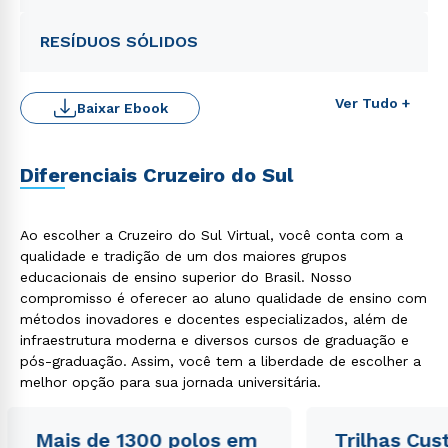
RESÍDUOS SÓLIDOS
Ver Tudo +
Baixar Ebook
Diferenciais Cruzeiro do Sul
Rápido e fácil
WhatsApp
ou
Ao escolher a Cruzeiro do Sul Virtual, você conta com a
qualidade e tradição de um dos maiores grupos
educacionais de ensino superior do Brasil. Nosso
compromisso é oferecer ao aluno qualidade de ensino com
métodos inovadores e docentes especializados, além de
infraestrutura moderna e diversos cursos de graduação e
pós-graduação. Assim, você tem a liberdade de escolher a
melhor opção para sua jornada universitária.
Estou de acordo com a
Política de Privacidade.
e
autorizo que meus dados sejam utilizados para o
envio de conteúdos da Cruzeiro do Sul.
Mais de 1300 polos em
Trilhas Cus