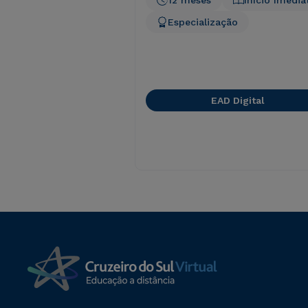
12 meses
Início Imedia
Especialização
EAD Digital