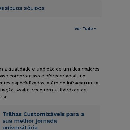
RESÍDUOS SÓLIDOS
Ver Tudo +
om a qualidade e tradição de um dos maiores
Nosso compromisso é oferecer ao aluno
tes especializados, além de infraestrutura
Rápido e fácil
Rápido e fácil
uação. Assim, você tem a liberdade de
WhatsApp
WhatsApp
ria.
ou
ou
Trilhas Customizáveis para a
sua melhor jornada
universitária