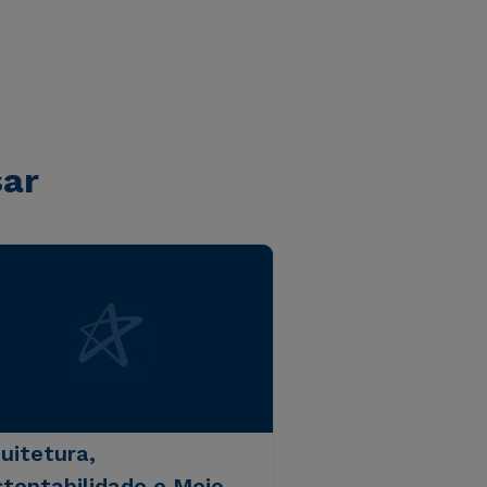
sar
uitetura,
tentabilidade e Meio