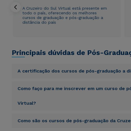
A Cruzeiro do Sul Virtual está presente em
todo o país, oferecendo os melhores
cursos de graduação e pós-graduação a
distância do país
Principais dúvidas de Pós-Gradua
A certificação dos cursos de pós-graduação a d
Sed ut perspiciatis unde omnis iste natus error sit vol
Como faço para me inscrever em um curso de pó
totam rem aperiam, eaque ipsa quae ab illo inventore veri
sunt explicabo. Nemo enim ipsam voluptatem quia volupta
consequuntur magni dolores eos qui ratione voluptatem 
Virtual?
Sed ut perspiciatis unde omnis iste natus error sit vol
Como são os cursos de pós-graduação da Cruzei
totam rem aperiam, eaque ipsa quae ab illo inventore veri
sunt explicabo. Nemo enim ipsam voluptatem quia volupta