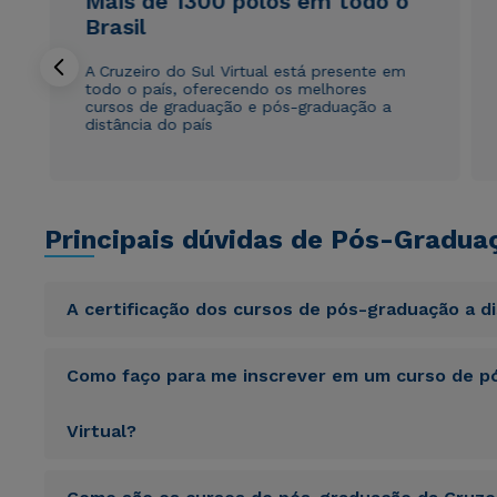
Mais de 1300 polos em todo o
Brasil
A Cruzeiro do Sul Virtual está presente em
todo o país, oferecendo os melhores
cursos de graduação e pós-graduação a
distância do país
Principais dúvidas de Pós-Gradua
A certificação dos cursos de pós-graduação a d
Sed ut perspiciatis unde omnis iste natus error sit vol
Como faço para me inscrever em um curso de pó
totam rem aperiam, eaque ipsa quae ab illo inventore veri
sunt explicabo. Nemo enim ipsam voluptatem quia volupta
consequuntur magni dolores eos qui ratione voluptatem 
Virtual?
Sed ut perspiciatis unde omnis iste natus error sit vol