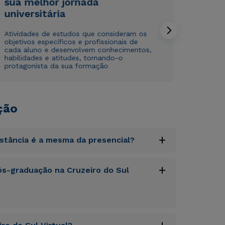
sua melhor jornada
universitária
Atividades de estudos que consideram os
objetivos específicos e profissionais de
cada aluno e desenvolvem conhecimentos,
habilidades e atitudes, tornando-o
protagonista da sua formação
ção
+
istância é a mesma da presencial?
uptatem accusantium doloremque laudantium,
+
s-graduação na Cruzeiro do Sul
tatis et quasi architecto beatae vitae dicta
s sit aspernatur aut odit aut fugit, sed quia
sequi nesciunt.
uptatem accusantium doloremque laudantium,