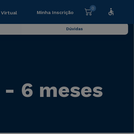
0
Minha Inscrição
 Virtual
Dúvidas
 - 6 meses