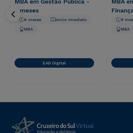
MBA em Gestão Pública -
MBA em
6 meses
Finanç
6 meses
Início Imediato
9 me
MBA
MBA
EAD Digital