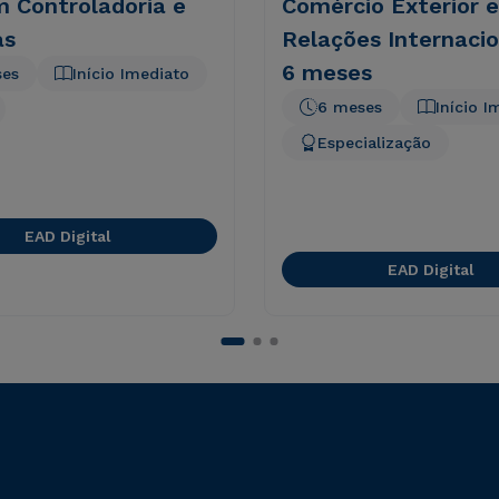
 Controladoria e
Comércio Exterior e
as
Relações Internacio
6 meses
ses
Início Imediato
6 meses
Início I
Especialização
EAD Digital
EAD Digital