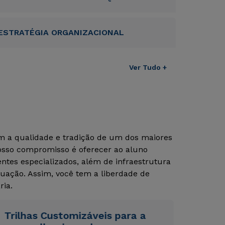
ESTRATÉGIA ORGANIZACIONAL
Ver Tudo +
Rápido e fácil
Rápido e fácil
WhatsApp
WhatsApp
ou
ou
om a qualidade e tradição de um dos maiores
Nosso compromisso é oferecer ao aluno
tes especializados, além de infraestrutura
uação. Assim, você tem a liberdade de
ria.
Estou de acordo com a
Estou de acordo com a
Política de Privacidade.
Política de Privacidade.
e
e
autorizo que meus dados sejam utilizados para o
autorizo que meus dados sejam utilizados para o
Trilhas Customizáveis para a
envio de conteúdos da Cruzeiro do Sul.
envio de conteúdos da Cruzeiro do Sul.