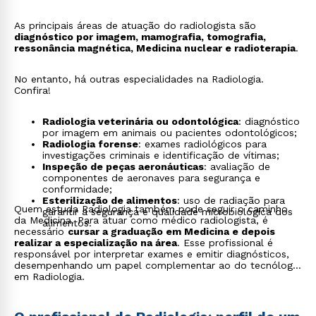
As principais áreas de atuação do radiologista são
diagnóstico por imagem, mamografia, tomografia,
ressonância magnética, Medicina nuclear e radioterapia
.
No entanto, há outras especialidades na Radiologia.
Confira!
Radiologia veterinária ou odontológica
: diagnóstico
por imagem em animais ou pacientes odontológicos;
Radiologia forense
: exames radiológicos para
investigações criminais e identificação de vítimas;
Inspeção de peças aeronáuticas
: avaliação de
componentes de aeronaves para segurança e
conformidade;
Esterilização de alimentos
: uso de radiação para
Quem estuda Radiologia também pode seguir o caminho
garantir a segurança e qualidade microbiológica dos
da Medicina. Para atuar como médico radiologista, é
alimentos.
necessário
cursar a graduação em Medicina e depois
realizar a especialização na área
. Esse profissional é
responsável por interpretar exames e emitir diagnósticos,
desempenhando um papel complementar ao do tecnólogo
em Radiologia.