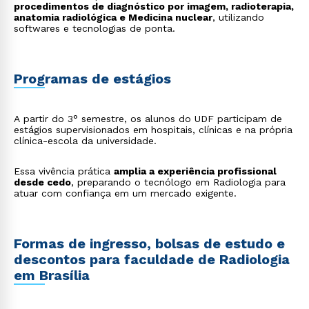
procedimentos de diagnóstico por imagem, radioterapia,
anatomia radiológica e Medicina nuclear
, utilizando
softwares e tecnologias de ponta.
Programas de estágios
Rápido e fácil
WhatsApp
A partir do 3° semestre, os alunos do UDF participam de
estágios supervisionados em hospitais, clínicas e na própria
ou
clínica-escola da universidade.
Essa vivência prática
amplia a experiência profissional
desde cedo
, preparando o tecnólogo em Radiologia para
atuar com confiança em um mercado exigente.
Formas de ingresso, bolsas de estudo e
Estou de acordo com a
Política de Privacidade.
e
autorizo que meus dados sejam utilizados para o
descontos para faculdade de Radiologia
envio de conteúdos da Cruzeiro do Sul.
em Brasília