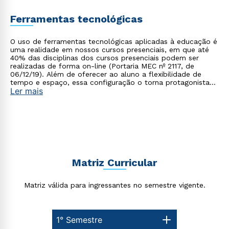
Ferramentas tecnológicas
O uso de ferramentas tecnológicas aplicadas à educação é
uma realidade em nossos cursos presenciais, em que até
40% das disciplinas dos cursos presenciais podem ser
realizadas de forma on-line (Portaria MEC nº 2117, de
06/12/19). Além de oferecer ao aluno a flexibilidade de
tempo e espaço, essa configuração o torna protagonista
Ler mais
no processo de construção do seu conhecimento.
Matriz Curricular
Matriz válida para ingressantes no semestre vigente.
1° Semestre