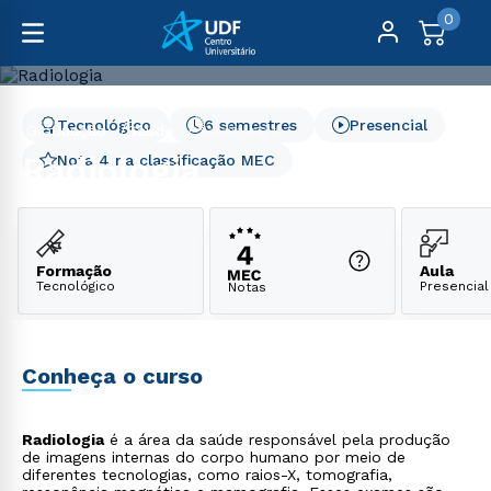
0
Tecnológico
6 semestres
Presencial
Graduação
Saúde
Radiologia
Radiologia
Nota 4 na classificação MEC
Formação
Aula
Tecnológico
Presencial
Notas
Conheça o curso
Radiologia
é a área da saúde responsável pela produção
de imagens internas do corpo humano por meio de
diferentes tecnologias, como raios-X, tomografia,