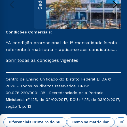
Sede
Condições Comerciais:
*A condição promocional de 1ª mensalidade isenta –
referente à matrícula – aplica-se aos candidatos
aprovados em todas as formas de ingresso, exceto
abrir todas as condições vigentes
na prova on-line ou agendada, que ofertam bolsas
de até 50% de desconto, ambos ingressantes no
semestre vigente, que ainda não tenham efetivado
Centro de Ensino Unificado do Distrito Federal LTDA ©
e/ou não tenham cancelado ou trancado sua
2026 - Todos os direitos reservados. CNPJ:
matrícula em uma das Instituições da Cruzeiro do
00.078.220/0001-38 | Recredenciado pela Portaria
Sul Educacional, no período de um ano. Tais
Ministerial nº 125, de 02/02/2017, DOU nº 25, de 03/02/2017,
condições não se aplicam aos cursos de Medicina, e
seção 1, p. 13
também para matriculados via FIES, Prouni e
outros programas governamentais, e não se
Política de Privacidade
Política de Cookies
Diferenciais Cruzeiro do Sul
Como se matricular
Dúv
acumula com nenhuma outra campanha ofertada