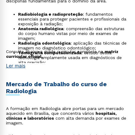
disciplinas fundamentais para o domínio da área.
Radiobiologia e radioproteção
: fundamentos
essenciais para proteger pacientes e profissionais da
exposição à radiação;
Anatomia radiológica
: compreensão das estruturas
do corpo humano vistas por meio de exames de
imagem;
Radiologia odontológica
: aplicação das técnicas de
imagem no diagnóstico odontológico;
Consulte abaixo a grade curricular completa na
matriz
Tomografia computadorizada
: estudo dessa
curricular oficial
.
tecnologia amplamente usada em diagnósticos de
alta precisão;
Ler mais
Ressonância magnética nuclear
: formação
avançada no uso de equipamentos de alta
complexidade;
Radioterapia e Medicina nuclear
: conhecimento
Mercado de Trabalho do curso de
aplicado ao tratamento oncológico e às técnicas
Radiologia
específicas de imagem funcional.
A formação em Radiologia abre portas para um mercado
aquecido em Brasília, que concentra vários
hospitais,
clínicas e laboratórios
com alta demanda por exames de
imagem.