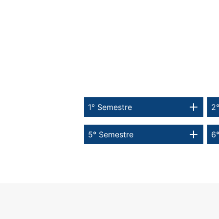
1° Semestre
2
5° Semestre
6