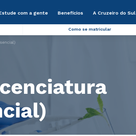
Estude com a gente
Benefícios
A Cruzeiro do Sul
Como se matricular
sencial)
icenciatura
cial)