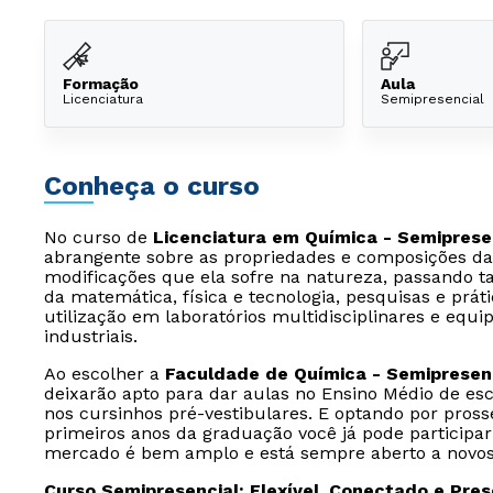
Formação
Aula
Licenciatura
Semipresencial
Conheça o curso
No curso de
Licenciatura em Química - Semiprese
abrangente sobre as propriedades e composições da 
modificações que ela sofre na natureza, passando
da matemática, física e tecnologia, pesquisas e práti
utilização em laboratórios multidisciplinares e equ
industriais.
Ao escolher a
Faculdade de Química - Semipresenc
deixarão apto para dar aulas no Ensino Médio de esc
nos cursinhos pré-vestibulares. E optando por pros
primeiros anos da graduação você já pode participar 
mercado é bem amplo e está sempre aberto a novos 
Curso Semipresencial: Flexível, Conectado e Pre