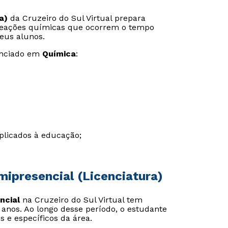
a)
da Cruzeiro do Sul Virtual prepara
reações químicas que ocorrem o tempo
seus alunos.
enciado em
Química
:
plicados à educação;
ipresencial (Licenciatura)
ncial
na Cruzeiro do Sul Virtual tem
o anos. Ao longo desse período, o estudante
 e específicos da área.