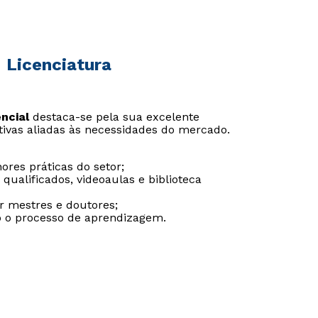
- Licenciatura
ncial
destaca-se pela sua excelente
ativas aliadas às necessidades do mercado.
ores práticas do setor;
qualificados, videoaulas e biblioteca
or mestres e doutores;
do o processo de aprendizagem.
Rápido e fácil
Rápido e fácil
WhatsApp
WhatsApp
ou
ou