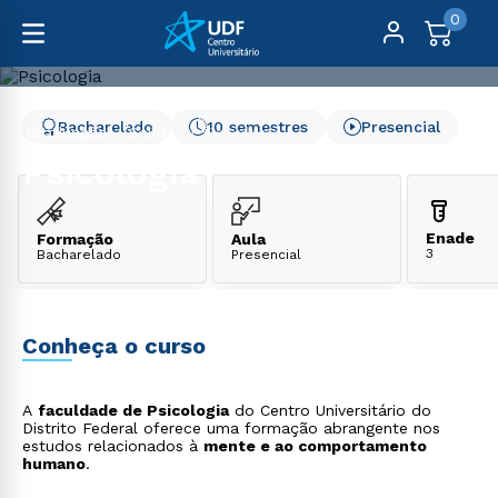
0
Bacharelado
10 semestres
Presencial
Graduação
Saúde
Psicologia
Psicologia
Enade
Formação
Aula
3
Bacharelado
Presencial
Conheça o curso
A
faculdade de Psicologia
do Centro Universitário do
Distrito Federal oferece uma formação abrangente nos
estudos relacionados à
mente e ao comportamento
humano
.