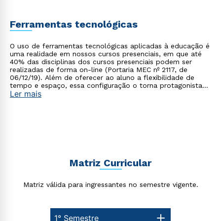
Processos de Prevenção e Promoção da Saúde no
Contexto Institucional ou Núcleo de Processos de
Prevenção e Promoção da Saúde na Clínica Ampliada. Para
Ferramentas tecnológicas
ampliar os seus conhecimentos você também pode
conferir nossos
cursos de extensão
.
O uso de ferramentas tecnológicas aplicadas à educação é
uma realidade em nossos cursos presenciais, em que até
40% das disciplinas dos cursos presenciais podem ser
realizadas de forma on-line (Portaria MEC nº 2117, de
06/12/19). Além de oferecer ao aluno a flexibilidade de
tempo e espaço, essa configuração o torna protagonista
Ler mais
no processo de construção do seu conhecimento.
Matriz Curricular
Matriz válida para ingressantes no semestre vigente.
1° Semestre