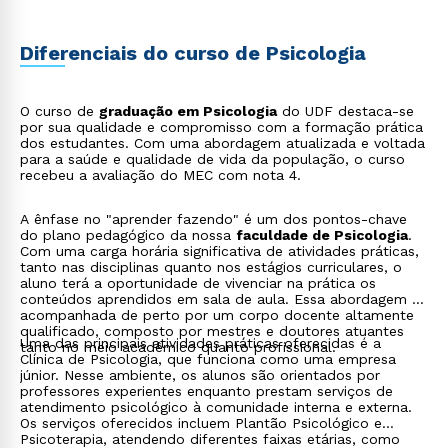
Diferenciais do curso de Psicologia
O curso de
graduação em Psicologia
do UDF destaca-se
por sua qualidade e compromisso com a formação prática
dos estudantes. Com uma abordagem atualizada e voltada
para a saúde e qualidade de vida da população, o curso
recebeu a avaliação do MEC com nota 4.
A ênfase no "aprender fazendo" é um dos pontos-chave
do plano pedagógico da nossa
faculdade de Psicologia
.
Com uma carga horária significativa de atividades práticas,
tanto nas disciplinas quanto nos estágios curriculares, o
aluno terá a oportunidade de vivenciar na prática os
conteúdos aprendidos em sala de aula. Essa abordagem é
acompanhada de perto por um corpo docente altamente
qualificado, composto por mestres e doutores atuantes
Uma das principais atividades práticas oferecidas é a
tanto no meio acadêmico quanto profissional.
Clínica de Psicologia, que funciona como uma empresa
júnior. Nesse ambiente, os alunos são orientados por
professores experientes enquanto prestam serviços de
atendimento psicológico à comunidade interna e externa.
Os serviços oferecidos incluem Plantão Psicológico e
Psicoterapia, atendendo diferentes faixas etárias, como