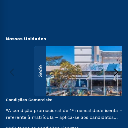
Sou Candidato
Transferência
Sou Ex-aluno
Vestibular Mérito
Canais de Atendimento
Vestibular Solidário
Acessibilidade
Segunda Graduação
Biblioteca
Nossas Unidades
Sede
Condições Comerciais:
*A condição promocional de 1ª mensalidade isenta –
referente à matrícula – aplica-se aos candidatos
aprovados em todas as formas de ingresso, exceto