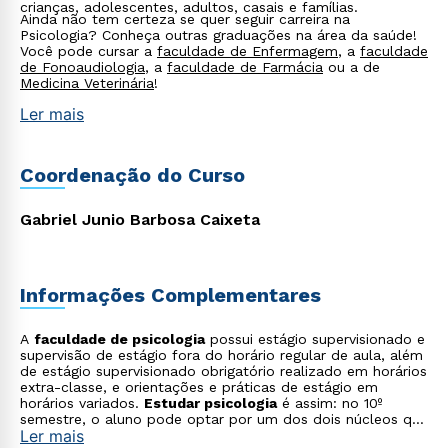
crianças, adolescentes, adultos, casais e famílias.
Ainda não tem certeza se quer seguir carreira na
Psicologia? Conheça outras graduações na área da saúde!
Você pode cursar a
faculdade de Enfermagem
, a
faculdade
de Fonoaudiologia
, a
faculdade de Farmácia
ou a de
Medicina Veterinária
!
Ler mais
Coordenação do Curso
Gabriel Junio Barbosa Caixeta
Informações Complementares
A
faculdade de psicologia
possui estágio supervisionado e
supervisão de estágio fora do horário regular de aula, além
de estágio supervisionado obrigatório realizado em horários
extra-classe, e orientações e práticas de estágio em
horários variados.
Estudar psicologia
é assim: no 10º
semestre, o aluno pode optar por um dos dois núcleos que
Ler mais
correspondem às ênfases adotadas pelo curso: núcleo de