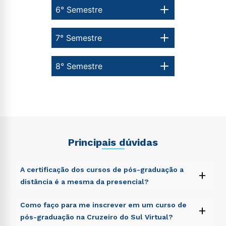
6° Semestre
7° Semestre
8° Semestre
Principais dúvidas
A certificação dos cursos de pós-graduação a
+
distância é a mesma da presencial?
Sed ut perspiciatis unde omnis iste natus error sit
Como faço para me inscrever em um curso de
+
voluptatem accusantium doloremque laudantium,
pós-graduação na Cruzeiro do Sul Virtual?
totam rem aperiam, eaque ipsa quae ab illo inventore