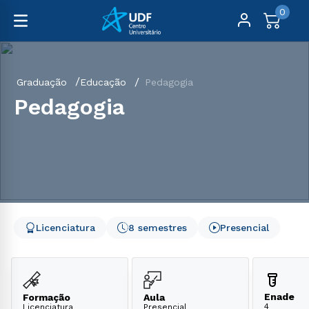
0
Graduação
Educação
Pedagogia
Pedagogia
Licenciatura
8 semestres
Presencial
Enade
Formação
Aula
4
Licenciatura
Presencial