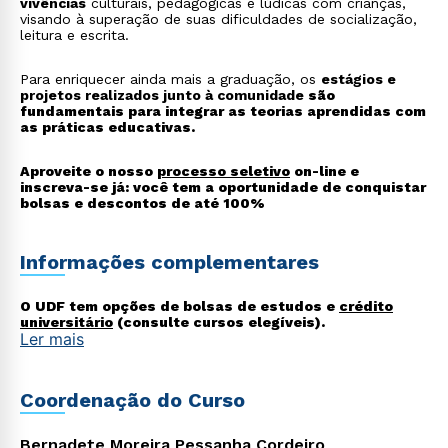
vivências
culturais, pedagógicas e lúdicas com crianças,
visando à superação de suas dificuldades de socialização,
leitura e escrita.
Para enriquecer ainda mais a graduação, os
estágios e
projetos realizados junto à comunidade
são
fundamentais para integrar as teorias aprendidas com
as práticas educativas.
Aproveite o nosso
processo seletivo
on-line e
inscreva-se já: você tem a oportunidade de conquistar
bolsas e descontos de até 100%
Informações complementares
O UDF tem opções de bolsas de estudos e
crédito
universitário
(consulte cursos elegíveis).
Ler mais
O que está esperando para começar a sua faculdade
de Pedagogia? Utilize a sua nota do
Enem
para
participar do nosso processo seletivo e ficar mais
Coordenação do Curso
perto de receber o seu diploma na área!
Bernadete Moreira Pessanha Cordeiro