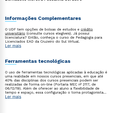
Informações Complementares
Rápido e fácil
WhatsApp
O UDF tem opções de bolsas de estudos e
crédito
universitário
(consulte cursos elegíveis). Já possui
ou
licenciatura? Então, conheça o curso de Pedagogia para
Licenciados EAD da Cruzeiro do Sul Virtual.
Ler mais
Ferramentas tecnológicas
O uso de ferramentas tecnológicas aplicadas à educação é
Estou de acordo com a
Política de Privacidade.
e
uma realidade em nossos cursos presenciais, em que até
40% das disciplinas dos cursos presenciais podem ser
autorizo que meus dados sejam utilizados para o
realizadas de forma on-line (Portaria MEC nº 2117, de
envio de conteúdos da Cruzeiro do Sul.
06/12/19). Além de oferecer ao aluno a flexibilidade de
tempo e espaço, essa configuração o torna protagonista
Ler mais
no processo de construção do seu conhecimento.