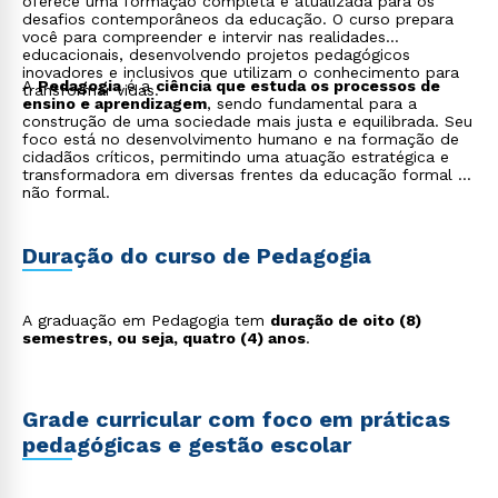
oferece uma formação completa e atualizada para os
desafios contemporâneos da educação. O curso prepara
você para compreender e intervir nas realidades
educacionais, desenvolvendo projetos pedagógicos
inovadores e inclusivos que utilizam o conhecimento para
A
Pedagogia
é a
ciência que estuda os processos de
transformar vidas.
ensino e aprendizagem
, sendo fundamental para a
construção de uma sociedade mais justa e equilibrada. Seu
foco está no desenvolvimento humano e na formação de
cidadãos críticos, permitindo uma atuação estratégica e
transformadora em diversas frentes da educação formal e
não formal.
Duração do curso de Pedagogia
A graduação em Pedagogia tem
duração de oito (8)
semestres, ou seja, quatro (4) anos
.
Grade curricular com foco em práticas
pedagógicas e gestão escolar