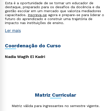
Esta é a oportunidade de se tornar um educador de
destaque, preparado para os desafios da docência e da
gestão escolar em um mercado que valoriza mediadores
capacitados.
Inscreva-se
agora e prepare-se para liderar o
futuro do aprendizado e construir uma trajetória de
impacto nas instituições de ensino.
Ler mais
Coordenação do Curso
Rápido e fácil
WhatsApp
Nadia Wagih El Kadri
ou
Matriz Curricular
Estou de acordo com a
Política de Privacidade.
e
autorizo que meus dados sejam utilizados para o
Matriz válida para ingressantes no semestre vigente.
envio de conteúdos da Cruzeiro do Sul.