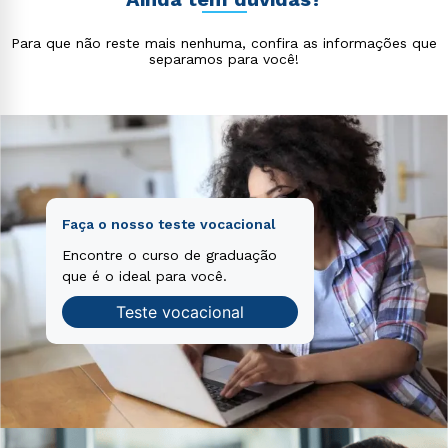
veritatis et quasi architecto beatae vitae dicta sunt
voluptatem sequi nesciunt.
explicabo. Nemo enim ipsam voluptatem quia
Para que não reste mais nenhuma, confira as informações que
voluptas sit aspernatur aut odit aut fugit, sed quia
separamos para você!
consequuntur magni dolores eos qui ratione
voluptatem sequi nesciunt.
Faça o nosso teste vocacional
Encontre o curso de graduação
que é o ideal para você.
Teste vocacional