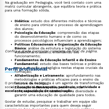
Na graduação em Pedagogia, você terá contato com uma
matriz curricular abrangente, que equilibra teoria e prática
para uma formação sólida.
Didática
: estudo dos diferentes métodos e técnicas
de ensino para otimizar o processo de aprendizagem
dos alunos;
Psicologia da Educação
: compreensão das etapas
do desenvolvimento humano e de como os
processos psicológicos influenciam a aprendizagem;
Políticas Educacionais e Organização da Educação
Básica
: análise da estrutura e legislação do sistema
Confira a grade curricular completa no final da página.
educacional brasileiro, entendendo seu
funcionamento;
Fundamentos da Educação Infantil e do Ensino
Fundamental
: estudo das bases teóricas e práticas
para a atuação pedagógica nestas etapas cruciais da
Perfil profissional
formação;
Alfabetização e Letramento
: aprofundamento nas
metodologias e práticas eficazes para o ensino da
O profissional de Pedagogia é um agente de transformação
leitura e da escrita;
social. É essencial
ter empatia, paciência, criatividade e
Educação Inclusiva
: desenvolvimento de
excelente capacidade de comunicação
.
competências para trabalhar com a diversidade e
garantir uma educação de qualidade para todos.
Gostar de estudar, pesquisar e trabalhar em equipe são
características importantes para quem deseja seguir