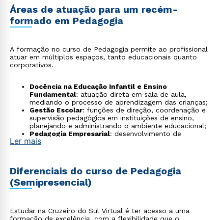
Áreas de atuação para um recém-
formado em Pedagogia
A formação no curso de Pedagogia permite ao profissional
atuar em múltiplos espaços, tanto educacionais quanto
corporativos.
Docência na Educação Infantil e Ensino
Fundamental
: atuação direta em sala de aula,
mediando o processo de aprendizagem das crianças;
Gestão Escolar
: funções de direção, coordenação e
supervisão pedagógica em instituições de ensino,
planejando e administrando o ambiente educacional;
Pedagogia Empresarial
: desenvolvimento de
Ler mais
treinamentos e programas de capacitação para
colaboradores dentro de empresas;
Pedagogia Hospitalar
: acompanhamento do
desenvolvimento educacional de crianças e jovens
Diferenciais do curso de Pedagogia
internados, garantindo a continuidade de seus
(Semipresencial)
estudos;
Design Instrucional
: criação de materiais didáticos,
cursos e soluções educacionais para plataformas
EAD e editoras;
Estudar na Cruzeiro do Sul Virtual é ter acesso a uma
Orientação Educacional
: apoio aos estudantes no
formação de excelência, com a flexibilidade que o