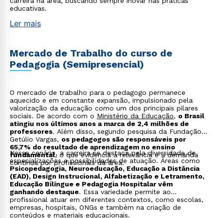
carreira na área, buscando sempre inovar nas práticas
educativas.
Ler mais
Mercado de Trabalho do curso de
Pedagogia (Semipresencial)
O mercado de trabalho para o pedagogo permanece
aquecido e em constante expansão, impulsionado pela
valorização da educação como um dos principais pilares
sociais. De acordo com o
Ministério da Educação
,
o Brasil
atingiu nos últimos anos a marca de 2,4 milhões de
professores
. Além disso, segundo pesquisa da Fundação
Getúlio Vargas,
os pedagogos são responsáveis por
65,7% do resultado de aprendizagem no ensino
Nesse cenário, a carreira se destaca pela diversidade de
fundamental
, o que evidencia a relevância e a demanda
especializações e possibilidades de atuação. Áreas como
contínua por profissionais da área.
Psicopedagogia, Neuroeducação, Educação a Distância
(EAD), Design Instrucional, Alfabetização e Letramento,
Educação Bilíngue e Pedagogia Hospitalar vêm
ganhando destaque
. Essa variedade permite ao
profissional atuar em diferentes contextos, como escolas,
empresas, hospitais, ONGs e também na criação de
conteúdos e materiais educacionais.