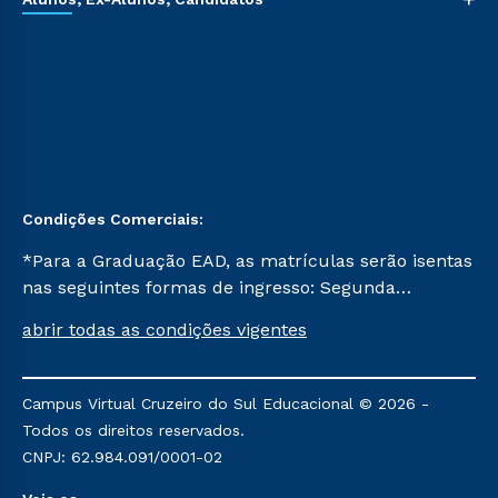
Condições Comerciais:
*Para a Graduação EAD, as matrículas serão isentas
nas seguintes formas de ingresso: Segunda
Graduação, Segunda Graduação 2.0 e Transferência.
abrir todas as condições vigentes
Já para as demais, a taxa de matrícula será de R$
49. *Para a Pós-graduação EAD, as ofertas
mencionadas são referentes aos cursos: Ensino
Campus Virtual Cruzeiro do Sul Educacional © 2026 -
Religioso, Geografia para a Docência e Metodologia
Todos os direitos reservados.
do Ensino de História: Questões Atuais.
CNPJ: 62.984.091/0001-02