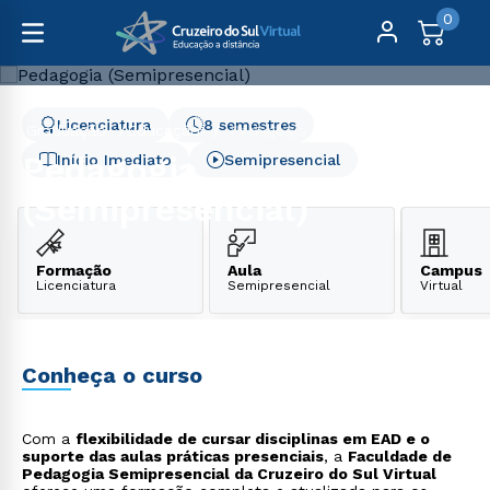
0
Licenciatura
8 semestres
Graduação
Educação
Pedagogia (Semipresencial)
Pedagogia
Início Imediato
Semipresencial
(Semipresencial)
Formação
Aula
Campus
Licenciatura
Semipresencial
Virtual
Conheça o curso
Com a
flexibilidade de cursar disciplinas em EAD e o
suporte das aulas práticas presenciais
, a
Faculdade de
Pedagogia Semipresencial da Cruzeiro do Sul Virtual