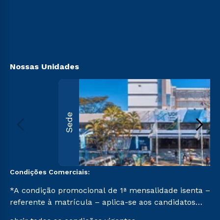
Sou Candidato
Transferência
Sou Ex-aluno
Vestibular Mérito
Canais de Atendimento
Vestibular Solidário
Acessibilidade
Segunda Graduação
Biblioteca
Nossas Unidades
Sede
Condições Comerciais:
*A condição promocional de 1ª mensalidade isenta –
referente à matrícula – aplica-se aos candidatos
aprovados em todas as formas de ingresso, exceto