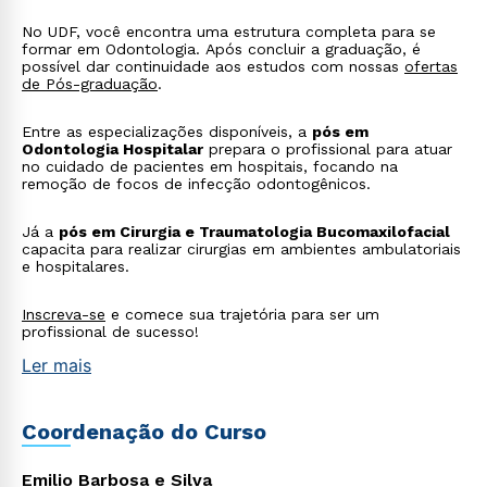
No UDF, você encontra uma estrutura completa para se
formar em Odontologia. Após concluir a graduação, é
possível dar continuidade aos estudos com nossas
ofertas
de Pós-graduação
.
Entre as especializações disponíveis, a
pós em
Odontologia Hospitalar
prepara o profissional para atuar
no cuidado de pacientes em hospitais, focando na
remoção de focos de infecção odontogênicos.
Já a
pós em Cirurgia e Traumatologia Bucomaxilofacial
capacita para realizar cirurgias em ambientes ambulatoriais
e hospitalares.
Rápido e fácil
WhatsApp
Inscreva-se
e comece sua trajetória para ser um
profissional de sucesso!
ou
Ler mais
Coordenação do Curso
Emilio Barbosa e Silva