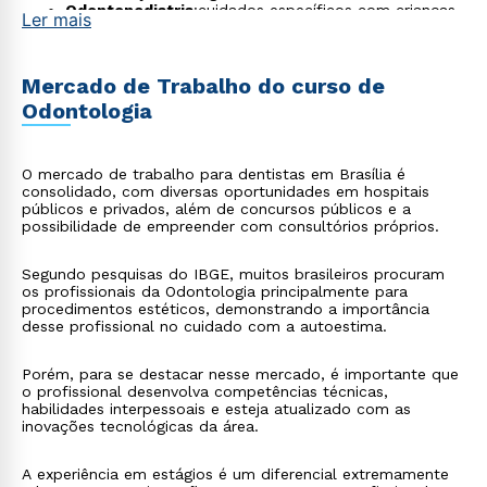
Odontopediatria
:cuidados específicos com crianças
Ler mais
e adolescentes, incluindo prevenção e tratamento
precoce;
Odontologia hospitalar
: prepara o aluno para atuar
em ambientes hospitalares, com atendimento de
Mercado de Trabalho do curso de
pacientes com necessidades especiais de saúde.
Odontologia
O mercado de trabalho para dentistas em Brasília é
consolidado, com diversas oportunidades em hospitais
públicos e privados, além de concursos públicos e a
possibilidade de empreender com consultórios próprios.
Segundo pesquisas do IBGE, muitos brasileiros procuram
os profissionais da Odontologia principalmente para
procedimentos estéticos, demonstrando a importância
desse profissional no cuidado com a autoestima.
Porém, para se destacar nesse mercado, é importante que
o profissional desenvolva competências técnicas,
habilidades interpessoais e esteja atualizado com as
inovações tecnológicas da área.
A experiência em estágios é um diferencial extremamente