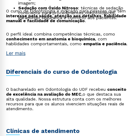
imagem;
Sedação com Óxido Nitroso
: técnicas de sedação
O curso de Odontologia é indicado para pessoas que têm
consciente para procedimentos odontológicos,
interesse pela saúde, atenção aos detalhes, habilidade
garantindo segurança e conforto aos pacientes.
manual e facilidade de comunicação
.
O perfil ideal combina competências técnicas, como
conhecimento em anatomia e bioquímica
, com
habilidades comportamentais, como
empatia e paciência
.
Ler mais
Diferenciais do curso de Odontologia
O bacharelado em Odontologia do UDF recebeu
conceito
de excelência na avaliação do MEC
,o que destaca sua
alta qualidade. Nossa estrutura conta com os melhores
recursos para que os alunos vivenciem situações reais de
atendimento.
Clínicas de atendimento