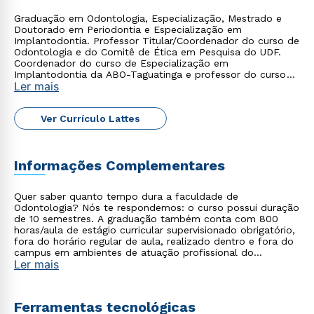
Estou de acordo com a
Política de Privacidade.
e
Graduação em Odontologia, Especialização, Mestrado e
autorizo que meus dados sejam utilizados para o
Doutorado em Periodontia e Especialização em
envio de conteúdos da Cruzeiro do Sul.
Implantodontia. Professor Titular/Coordenador do curso de
Odontologia e do Comitê de Ética em Pesquisa do UDF.
Coordenador do curso de Especialização em
Implantodontia da ABO-Taguatinga e professor do curso
Ler mais
de Periodontia da ABO-DF.
Ver Currículo Lattes
Informações Complementares
Quer saber quanto tempo dura a faculdade de
Odontologia? Nós te respondemos: o curso possui duração
de 10 semestres. A graduação também conta com 800
horas/aula de estágio curricular supervisionado obrigatório,
fora do horário regular de aula, realizado dentro e fora do
campus em ambientes de atuação profissional do
Ler mais
cirurgião-dentista. Você também pode complementar o
seu aprendizado com os
cursos de extensão
.
Ferramentas tecnológicas