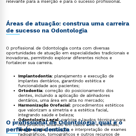
relevante para a inserção e para o sucesso profissional.
Áreas de atuação: construa uma carreira
de sucesso na Odontologia
O profissional de Odontologia conta com diversas
oportunidades de atuação em especialidades tradicionais e
inovadoras, permitindo explorar diferentes nichos e
fortalecer sua carreira.
Implantodontia
: planejamento e execução de
implantes dentários, garantindo estética e
funcionalidade aos pacientes;
Ortodontia
: correção do posicionamento dos
dentes, incluindo a aplicação de alinhadores
dentários, uma área em alta no mercado;
Harmonização Orofacial
: procedimentos estéticos
que valorizam a simetria e a estética facial,
integrando saúde e beleza;
Odontologia Legal
: perícias e laudos técnicos para
O profissional de Odontologia: qual é o
fins jurídicos, atuando em casos civis e criminais;
perfil de um dentista
Imaginologia
: realização e interpretação de exames
radiográficos, tomográficos e outros recursos de