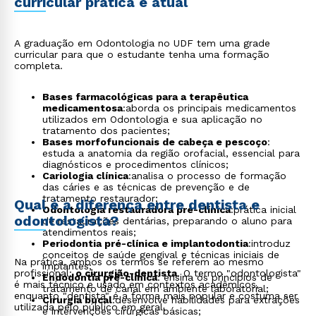
curricular prática e atual
A graduação em Odontologia no UDF tem uma grade
curricular para que o estudante tenha uma formação
completa.
Bases farmacológicas para a terapêutica
medicamentosa
:aborda os principais medicamentos
utilizados em Odontologia e sua aplicação no
tratamento dos pacientes;
Bases morfofuncionais de cabeça e pescoço
:
estuda a anatomia da região orofacial, essencial para
diagnósticos e procedimentos clínicos;
Cariologia clínica
:analisa o processo de formação
das cáries e as técnicas de prevenção e de
tratamento restaurador;
Qual é a diferença entre dentista e
Odontologia restauradora pré-clínica
:prática inicial
odontologista?
de restaurações dentárias, preparando o aluno para
atendimentos reais;
Periodontia pré-clínica e implantodontia
:introduz
conceitos de saúde gengival e técnicas iniciais de
Na prática, ambos os termos se referem ao mesmo
implantes;
profissional:
o cirurgião-dentista
. O termo "odontologista"
Endodontia pré-clínica
: ensina os princípios de
é mais técnico e usado em contextos acadêmicos,
tratamento de canal em ambiente laboratorial;
enquanto "dentista" é a forma mais popular e costuma ser
Cirurgia bucal
:desenvolve habilidades para extrações
utilizada pelo público em geral.
e intervenções cirúrgicas básicas;