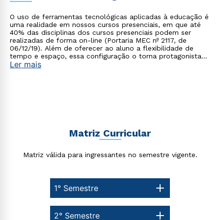
O uso de ferramentas tecnológicas aplicadas à educação é
uma realidade em nossos cursos presenciais, em que até
40% das disciplinas dos cursos presenciais podem ser
realizadas de forma on-line (Portaria MEC nº 2117, de
06/12/19). Além de oferecer ao aluno a flexibilidade de
tempo e espaço, essa configuração o torna protagonista
Ler mais
no processo de construção do seu conhecimento.
Matriz Curricular
Matriz válida para ingressantes no semestre vigente.
1° Semestre
2° Semestre