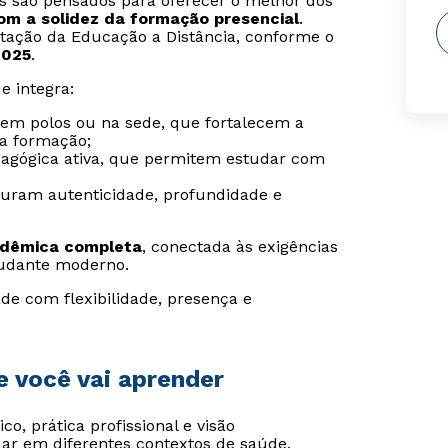
is são pensados para oferecer o melhor dos
com a solidez da formação presencial
.
tação da Educação a Distância, conforme o
2025
.
e integra:
s em polos ou na sede, que fortalecem a
da formação;
agógica ativa, que permitem estudar com
guram autenticidade, profundidade e
adêmica completa
, conectada às exigências
udante moderno.
de com flexibilidade, presença e
e você vai aprender
co, prática profissional e visão
ar em diferentes contextos de saúde,