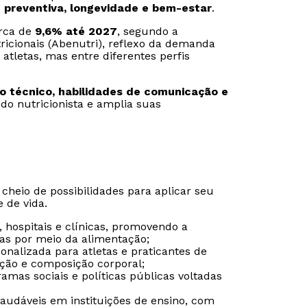
 preventiva, longevidade e bem-estar
.
erca de
9,6% até 2027
, segundo a
ricionais (Abenutri), reflexo da demanda
atletas, mas entre diferentes perfis
 técnico, habilidades de comunicação e
 do nutricionista e amplia suas
eio de possibilidades para aplicar seu
 de vida.
 hospitais e clínicas, promovendo a
Rápido e fácil
Rápido e fácil
as por meio da alimentação;
WhatsApp
WhatsApp
sonalizada para atletas e praticantes de
ação e composição corporal;
ou
ou
amas sociais e políticas públicas voltadas
saudáveis em instituições de ensino, com