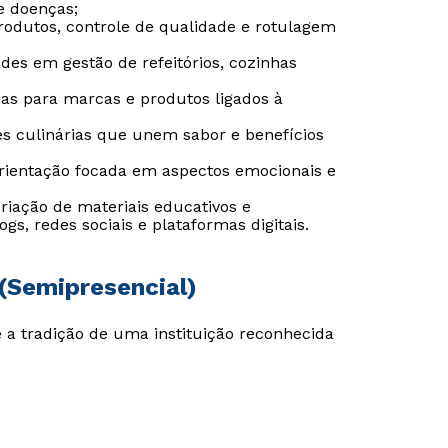
e doenças;
rodutos, controle de qualidade e rotulagem
ades em gestão de refeitórios, cozinhas
Estou de acordo com a
Estou de acordo com a
Política de Privacidade.
Política de Privacidade.
e
e
ias para marcas e produtos ligados à
autorizo que meus dados sejam utilizados para o
autorizo que meus dados sejam utilizados para o
envio de conteúdos da Cruzeiro do Sul.
envio de conteúdos da Cruzeiro do Sul.
es culinárias que unem sabor e benefícios
orientação focada em aspectos emocionais e
criação de materiais educativos e
s, redes sociais e plataformas digitais.
 (Semipresencial)
a tradição de uma instituição reconhecida