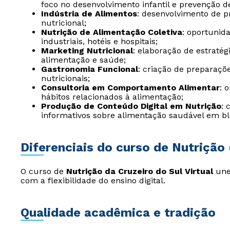
foco no desenvolvimento infantil e prevenção d
Indústria de Alimentos
: desenvolvimento de p
nutricional;
Nutrição de Alimentação Coletiva
: oportunid
industriais, hotéis e hospitais;
Marketing Nutricional
: elaboração de estratég
alimentação e saúde;
Gastronomia Funcional
: criação de preparaçõ
nutricionais;
Consultoria em Comportamento Alimentar
: 
hábitos relacionados à alimentação;
Produção de Conteúdo Digital em Nutrição
: 
informativos sobre alimentação saudável em blog
Diferenciais do curso de Nutrição
O curso de
Nutrição da Cruzeiro do Sul Virtual
une 
com a flexibilidade do ensino digital.
Qualidade acadêmica e tradição