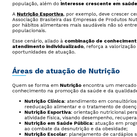
população, além do
interesse crescente em saúde
A
Nutrição Esportiva
, por exemplo, deve crescer c
Associação Brasileira das Empresas de Produtos Nut
por hábitos alimentares mais saudáveis não só entre 
populacionais.
Esse cenário, aliado à
combinação de conhecimento
atendimento individualizado
, reforça a valorização
oportunidades de atuação.
Áreas de atuação de Nutrição
Quem se forma em
Nutrição
encontra um mercado ch
conhecimento na promoção da saúde e da qualidade
Nutrição Clínica
: atendimento em consultórios,
reeducação alimentar e o tratamento de doenç
Nutrição Esportiva
: orientação nutricional per
atividade física, visando desempenho, recuper
Nutrição em Saúde Pública
: atuação em progr
ao combate da desnutrição e da obesidade;
Nutrição Escolar
: planejamento de cardápios 