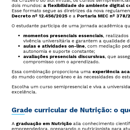
Na Cruzeiro do Sul Virtual, os cursos semipresencia
dois mundos:
a flexibilidade do ambiente digital 
Esse formato segue as diretrizes da nova regulamen
Decreto nº 12.456/2025
e a
Portaria MEC nº 378/
O estudante participa de uma jornada acadêmica qu
momentos presenciais essenciais
, realizado
vivência universitária e garantem a qualidade 
aulas e atividades on-line
, com mediação ped
autonomia e suporte constante;
avaliações presenciais discursivas
, que asse
compromisso com o aprendizado.
Essa combinação proporciona uma
experiência ac
do mundo contemporâneo e às necessidades do est
Escolha um curso semipresencial e viva a universida
excelência.
Grade curricular de Nutrição: o qu
A
graduação em Nutrição
alia conhecimento científi
empreendedora, preparando o nutricionista para atu