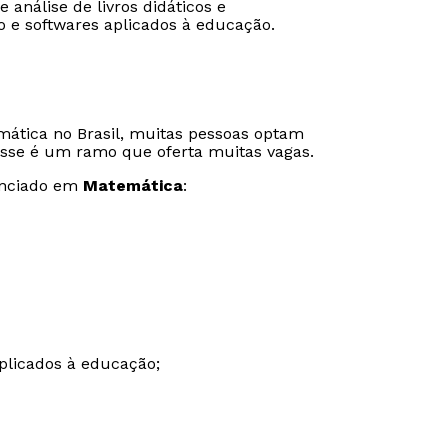
análise de livros didáticos e
o e softwares aplicados à educação.
mática no Brasil, muitas pessoas optam
, esse é um ramo que oferta muitas vagas.
enciado em
Matemática
:
Rápido e fácil
Rápido e fácil
WhatsApp
WhatsApp
plicados à educação;
ou
ou