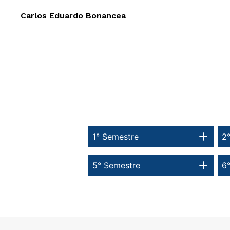
Carlos Eduardo Bonancea
1° Semestre
2
5° Semestre
6