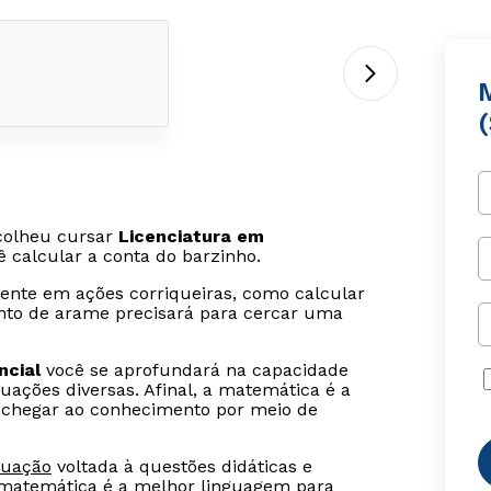
scolheu cursar
Licenciatura em
ê calcular a conta do barzinho.
sente em ações corriqueiras, como calcular
anto de arame precisará para cercar uma
ncial
você se aprofundará na capacidade
uações diversas. Afinal, a matemática é a
se chegar ao conhecimento por meio de
duação
voltada à questões didáticas e
 matemática é a melhor linguagem para