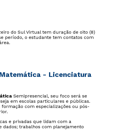
iro do Sul Virtual tem duração de oito (8)
sse período, o estudante tem contatos com
área.
Matemática - Licenciatura
ática
Semipresencial, seu foco será se
eja em escolas particulares e públicas.
 formação com especializações ou pós-
ior.
as e privadas que lidam com a
e dados; trabalhos com planejamento