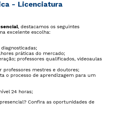
ca - Licenciatura
sencial
, destacamos os seguintes
Estou de acordo com a
Estou de acordo com a
Política de Privacidade.
Política de Privacidade.
e
e
ma excelente escolha:
autorizo que meus dados sejam utilizados para o
autorizo que meus dados sejam utilizados para o
envio de conteúdos da Cruzeiro do Sul.
envio de conteúdos da Cruzeiro do Sul.
 diagnosticadas;
lhores práticas do mercado;
ação; professores qualificados, videoaulas
or professores mestres e doutores;
ilita o processo de aprendizagem para um
ível 24 horas;
resencial? Confira as oportunidades de