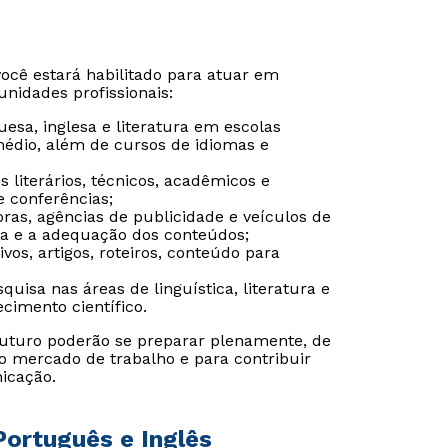
você estará habilitado para atuar em
unidades profissionais:
esa, inglesa e literatura em escolas
médio, além de cursos de idiomas e
s literários, técnicos, acadêmicos e
e conferências;
oras, agências de publicidade e veículos de
ca e a adequação dos conteúdos;
ivos, artigos, roteiros, conteúdo para
quisa nas áreas de linguística, literatura e
cimento científico.
 futuro poderão se preparar plenamente, de
Rápido e fácil
Rápido e fácil
WhatsApp
WhatsApp
do mercado de trabalho e para contribuir
icação.
ou
ou
Português e Inglês