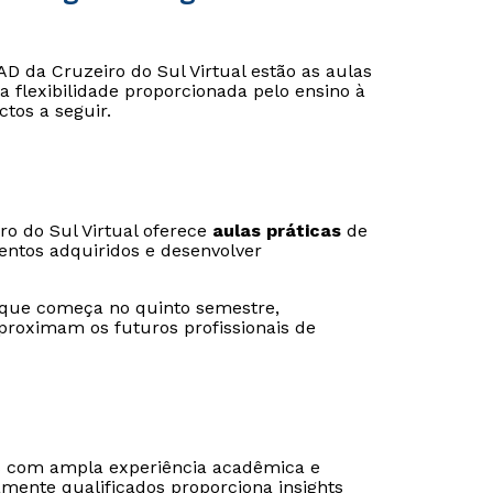
AD da Cruzeiro do Sul Virtual estão as aulas
a flexibilidade proporcionada pelo ensino à
Estou de acordo com a
Estou de acordo com a
Política de Privacidade.
Política de Privacidade.
e
e
tos a seguir.
autorizo que meus dados sejam utilizados para o
autorizo que meus dados sejam utilizados para o
envio de conteúdos da Cruzeiro do Sul.
envio de conteúdos da Cruzeiro do Sul.
o do Sul Virtual oferece
aulas práticas
de
entos adquiridos e desenvolver
o que começa no quinto semestre,
proximam os futuros profissionais de
s com ampla experiência acadêmica e
amente qualificados proporciona insights