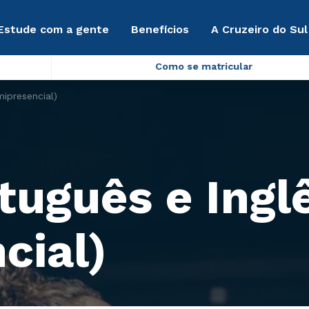
Estude com a gente
Benefícios
A Cruzeiro do Sul
Como se matricular
mipresencial)
tuguês e Ingl
cial)