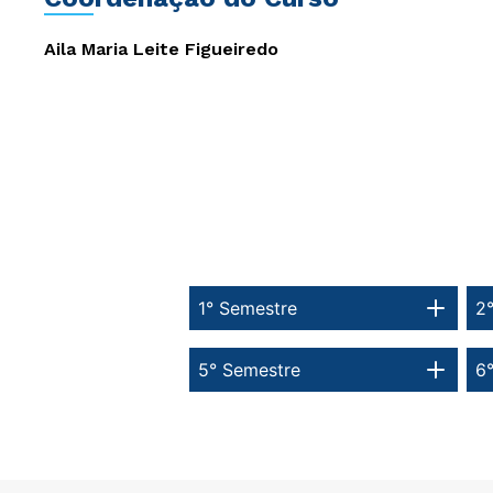
Aila Maria Leite Figueiredo
1° Semestre
2
5° Semestre
6