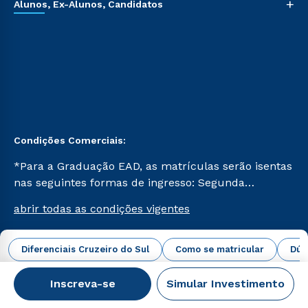
+
Alunos, Ex-Alunos, Candidatos
Condições Comerciais:
*Para a Graduação EAD, as matrículas serão isentas
nas seguintes formas de ingresso: Segunda
Graduação, Segunda Graduação 2.0 e Transferência.
abrir todas as condições vigentes
Já para as demais, a taxa de matrícula será de R$
49. *Para a Pós-graduação EAD, as ofertas
mencionadas são referentes aos cursos: Ensino
Diferenciais Cruzeiro do Sul
Como se matricular
Dúv
Campus Virtual Cruzeiro do Sul Educacional © 2026 -
Religioso, Geografia para a Docência e Metodologia
Todos os direitos reservados.
do Ensino de História: Questões Atuais.
Inscreva-se
Simular Investimento
CNPJ: 62.984.091/0001-02