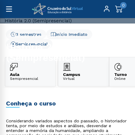
0
3 semestres
Início Imediato
Graduação
Educação
História 2.0 (Semipresencial)
História 2.0
Semipresencial
(Semipresencial)
Aula
Campus
Turno
Semipresencial
Virtual
Online
Conheça o curso
Considerando variados aspectos do passado, o historiador
tenta, por meio de estudos e análises, desvendar e
entender a memória da humanidade, ampliando a