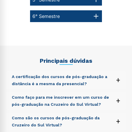
6° Semestre
Principais dúvidas
A certificação dos cursos de pós-graduação a
+
distância é a mesma da presencial?
Sed ut perspiciatis unde omnis iste natus error sit
Como faço para me inscrever em um curso de
+
voluptatem accusantium doloremque laudantium,
pós-graduação na Cruzeiro do Sul Virtual?
totam rem aperiam, eaque ipsa quae ab illo inventore
veritatis et quasi architecto beatae vitae dicta sunt
Sed ut perspiciatis unde omnis iste natus error sit
Como são os cursos de pós-graduação da
explicabo. Nemo enim ipsam voluptatem quia
+
voluptatem accusantium doloremque laudantium,
voluptas sit aspernatur aut odit aut fugit, sed quia
Cruzeiro do Sul Virtual?
totam rem aperiam, eaque ipsa quae ab illo inventore
consequuntur magni dolores eos qui ratione