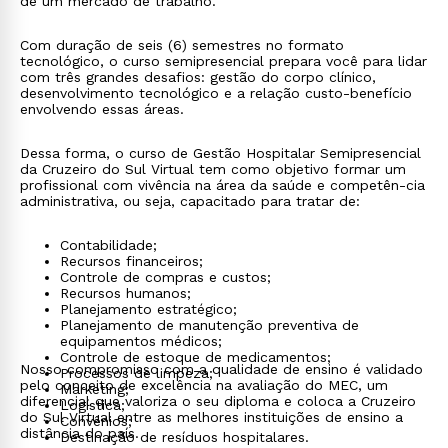
de um mercado de trabalho.
Com duração de seis (6) semestres no formato
tecnológico, o curso semipresencial prepara você para lidar
com três grandes desafios: gestão do corpo clínico,
desenvolvimento tecnológico e a relação custo-benefício
envolvendo essas áreas.
Dessa forma, o curso de Gestão Hospitalar Semipresencial
da Cruzeiro do Sul Virtual tem como objetivo formar um
profissional com vivência na área da saúde e competên-cia
administrativa, ou seja, capacitado para tratar de:
Contabilidade;
Recursos financeiros;
Controle de compras e custos;
Recursos humanos;
Planejamento estratégico;
Planejamento de manutenção preventiva de
equipamentos médicos;
Controle de estoque de medicamentos;
Nosso compromisso com a qualidade de ensino é validado
Processos de limpeza;
pelo conceito de excelência na avaliação do MEC, um
Marketing;
diferencial que valoriza o seu diploma e coloca a Cruzeiro
Logística;
do Sul Virtual entre as melhores instituições de ensino a
Convênios;
distância do país.
Destinação de resíduos hospitalares.