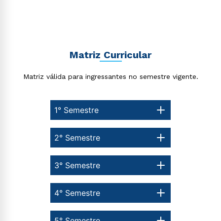
Rápido e fácil
WhatsApp
Matriz Curricular
ou
Matriz válida para ingressantes no semestre vigente.
1° Semestre
Estou de acordo com a
Política de Privacidade.
e
2° Semestre
autorizo que meus dados sejam utilizados para o
envio de conteúdos da Cruzeiro do Sul.
3° Semestre
4° Semestre
5° Semestre