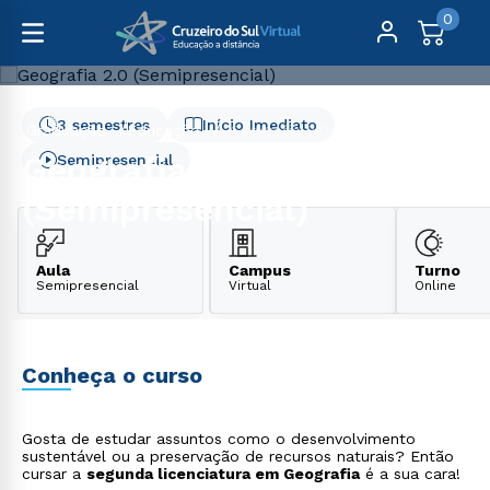
0
3 semestres
Início Imediato
Graduação
Educação
Geografia 2.0 (Semipresencial)
Geografia 2.0
Semipresencial
(Semipresencial)
Aula
Campus
Turno
Semipresencial
Virtual
Online
Conheça o curso
Gosta de estudar assuntos como o desenvolvimento
sustentável ou a preservação de recursos naturais? Então
cursar a
segunda licenciatura em Geografia
é a sua cara!