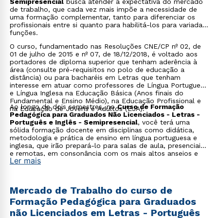
Semipresencial
busca atender à expectativa do mercado
de trabalho, que cada vez mais impõe a necessidade de
uma formação complementar, tanto para diferenciar os
profissionais entre si quanto para habilitá-los para variadas
funções.
O curso, fundamentado nas Resoluções CNE/CP nº 02, de
01 de julho de 2015 e nº 07, de 18/12/2018, é voltado aos
portadores de diploma superior que tenham aderência à
área (consulte pré-requisitos no polo de educação a
distância) ou para bacharéis em Letras que tenham
interesse em atuar como professores de Língua Portuguesa
e Língua Inglesa na Educação Básica (Anos finais do
Fundamental e Ensino Médio), na Educação Profissional e
Ao longo de dois semestres, no
Curso de Formação
na Educação de Jovens e Adultos (EJA).
Pedagógica para Graduados Não Licenciados - Letras -
Português e Inglês - Semipresencial
, você terá uma
sólida formação docente em disciplinas como didática,
metodologia e prática de ensino em língua portuguesa e
inglesa, que irão prepará-lo para salas de aula, presenciais
e remotas, em consonância com os mais altos anseios e
Ler mais
compromissos da nossa instituição.
Mercado de Trabalho do curso de
Formação Pedagógica para Graduados
não Licenciados em Letras - Português