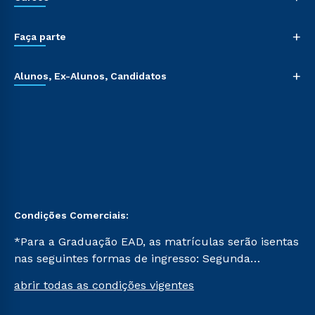
+
Faça parte
+
Alunos, Ex-Alunos, Candidatos
Condições Comerciais:
*Para a Graduação EAD, as matrículas serão isentas
nas seguintes formas de ingresso: Segunda
Graduação, Segunda Graduação 2.0 e Transferência.
abrir todas as condições vigentes
Já para as demais, a taxa de matrícula será de R$
49. *Para a Pós-graduação EAD, as ofertas