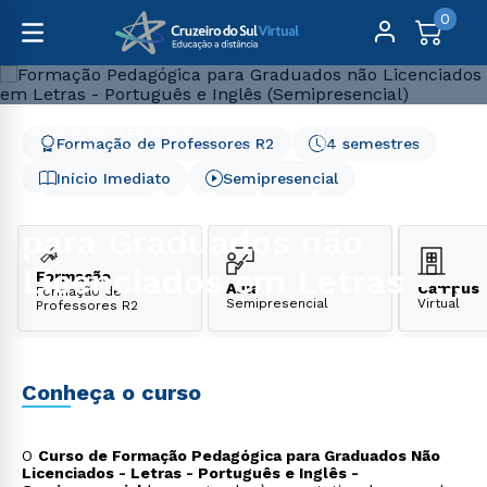
0
Graduação
Educação
Formação de Professores R2
4 semestres
Formação Pedagógica para Graduados não Licenciados
em Letras - Português e Inglês (Semipresencial)
Início Imediato
Semipresencial
Formação Pedagógica
para Graduados não
Licenciados em Letras -
Formação
Aula
Campus
Formação de
Semipresencial
Virtual
Professores R2
Português e Inglês
(Semipresencial)
Conheça o curso
O
Curso de Formação Pedagógica para Graduados Não
Licenciados - Letras - Português e Inglês -