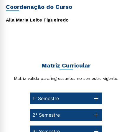
Coordenação do Curso
Rápido e fácil
WhatsApp
ou
Aila Maria Leite Figueiredo
Matriz Curricular
Estou de acordo com a
Política de Privacidade.
e
autorizo que meus dados sejam utilizados para o
envio de conteúdos da Cruzeiro do Sul.
Matriz válida para ingressantes no semestre vigente.
1° Semestre
2° Semestre
3° Semestre